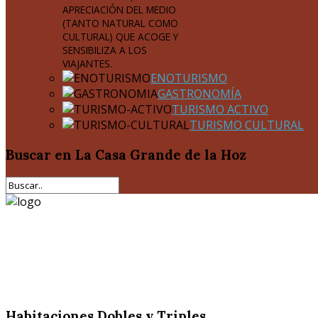
APRECIACIÓN DEL MEDIO
(TANTO NATURAL COMO
CULTURAL) QUE ACOGE Y
SENSIBILIZA A LOS
VIAJANTES.
ENOTURISMO
GASTRONOMÍA
TURISMO ACTIVO
TURISMO CULTURAL
Buscar
en La Casa Grande de la Hoz
Habitaciones Dobles y Triples