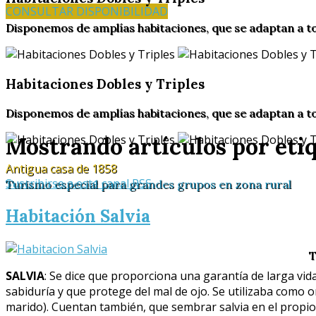
CONSULTAR DISPONIBILIDAD
Disponemos de amplías habitaciones, que se adaptan a t
Habitaciones Dobles y Triples
Disponemos de amplías habitaciones, que se adaptan a t
Mostrando artículos por eti
Antigua casa de 1858
Suscribirse a este canal RSS
Turismo especial para grandes grupos en zona rural
Habitación Salvia
T
SALVIA
: Se dice que proporciona una garantía de larga vi
sabiduría y que protege del mal de ojo. Se utilizaba como 
marido). Cuentan también, que sembrar salvia en el propio