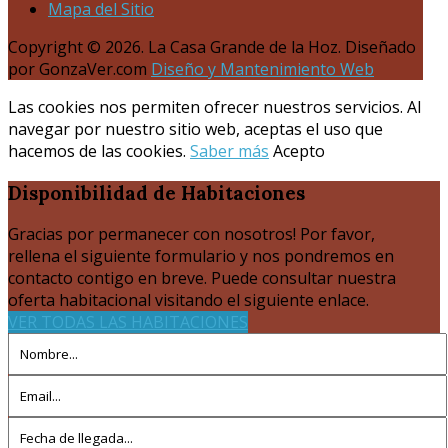
Mapa del Sitio
Copyright © 2026. La Casa Grande de la Hoz. Diseñado
por GonzaVer.com
Diseño y Mantenimiento Web
Las cookies nos permiten ofrecer nuestros servicios. Al
navegar por nuestro sitio web, aceptas el uso que
hacemos de las cookies.
Saber más
Acepto
Disponibilidad
de Habitaciones
Gracias por permanecer con nosotros! Por favor,
rellena el siguiente formulario y nos pondremos en
contacto contigo en breve. Puede consultar nuestra
oferta habitacional visitando el siguiente enlace.
VER TODAS LAS HABITACIONES