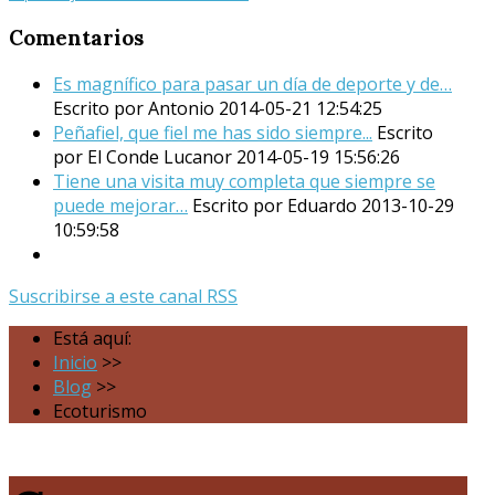
Comentarios
Es magnífico para pasar un día de deporte y de…
Escrito por Antonio
2014-05-21 12:54:25
Peñafiel, que fiel me has sido siempre...
Escrito
por El Conde Lucanor
2014-05-19 15:56:26
Tiene una visita muy completa que siempre se
puede mejorar…
Escrito por Eduardo
2013-10-29
10:59:58
Suscribirse a este canal RSS
Está aquí:
Inicio
>>
Blog
>>
Ecoturismo