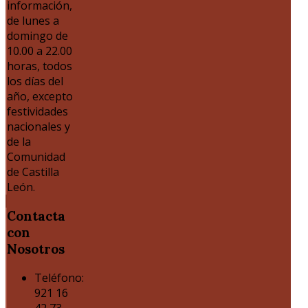
información,
de lunes a
domingo de
10.00 a 22.00
horas, todos
los días del
año, excepto
festividades
nacionales y
de la
Comunidad
de Castilla
León.
Contacta
con
Nosotros
Teléfono:
921 16
42 73