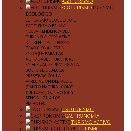
AGOTURISMO
ECOTURISMO
TURISMO
ECOLÓGICO
EL TURISMO ECOLÓGICO O
ECOTURISMO ES UNA
NUEVA TENDENCIA DEL
TURISMO ALTERNATIVO
DIFERENTE AL TURISMO
TRADICIONAL. ES UN
ENFOQUE PARA LAS
ACTIVIDADES TURÍSTICAS
EN EL CUAL SE PRIVILEGIA LA
SOSTENIBILIDAD, LA
PRESERVACIÓN, LA
APRECIACIÓN DEL MEDIO
(TANTO NATURAL COMO
CULTURAL) QUE ACOGE Y
SENSIBILIZA A LOS
VIAJANTES.
ENOTURISMO
GASTRONOMÍA
TURISMO ACTIVO
TURISMO