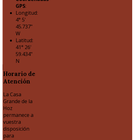
GPS
:
Longitud:
4° 5'
45.737"
W
Latitud:
41° 26'
59.434"
N
Horario
de
Atención
La Casa
Grande de la
Hoz
permanece a
vuestra
disposición
para