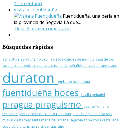
1 comentario
Visita a Fuentidueña
Fuentidueña, una perla en
la provincia de Segovia La que…
¡Deja el primer comentario!
Búsquedas
rápidas
agricultura
agroturismo
capilla de los condes de montijo
casa de los
condes de obedos
castellana
castillo de peñafiel
convento franciscano
duraton
embalse
fontedona
fuentidueña
hoces
la villa
peñafiel
piragua
piraguismo
puente romano
reconstituyente
ribera del duero
rutas
san juan de la penitencia
san
miguel de bernuy
santa maría del arrabal
segovia
sopa
sopa castellana
sopa de ajo
turismo rural
vencías
vino