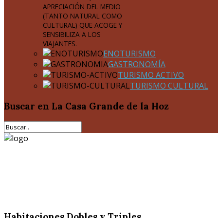
APRECIACIÓN DEL MEDIO
(TANTO NATURAL COMO
CULTURAL) QUE ACOGE Y
SENSIBILIZA A LOS
VIAJANTES.
ENOTURISMO
GASTRONOMÍA
TURISMO ACTIVO
TURISMO CULTURAL
Buscar
en La Casa Grande de la Hoz
Habitaciones Dobles y Triples