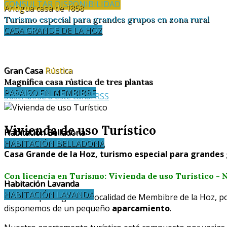
CONSULTAR DISPONIBILIDAD
Antigua casa de 1858
Turismo especial para grandes grupos en zona rural
CASA GRANDE DE LA HOZ
Gran Casa
Rústica
Magnífica casa rústica de tres plantas
PARAISO EN MEMBIBRE
Suscribirse a este canal RSS
Vivienda de uso Turístico
Habitación Belladona
HABITACIÓN BELLADONA
Casa Grande de la Hoz, turismo especial para grandes 
Con licencia en Turismo: Vivienda de uso Turístico - Nº
Habitación Lavanda
HABITACIÓN LAVANDA
Una vez que llegas a la localidad de Membibre de la Hoz, p
disponemos de un pequeño
aparcamiento
.