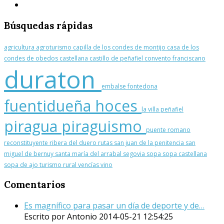
Búsquedas
rápidas
agricultura
agroturismo
capilla de los condes de montijo
casa de los
condes de obedos
castellana
castillo de peñafiel
convento franciscano
duraton
embalse
fontedona
fuentidueña
hoces
la villa
peñafiel
piragua
piraguismo
puente romano
reconstituyente
ribera del duero
rutas
san juan de la penitencia
san
miguel de bernuy
santa maría del arrabal
segovia
sopa
sopa castellana
sopa de ajo
turismo rural
vencías
vino
Comentarios
Es magnífico para pasar un día de deporte y de…
Escrito por Antonio
2014-05-21 12:54:25