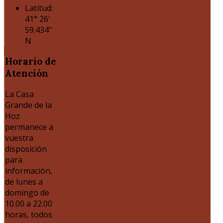
Latitud:
41° 26'
59.434"
N
Horario
de
Atención
La Casa
Grande de la
Hoz
permanece a
vuestra
disposición
para
información,
de lunes a
domingo de
10.00 a 22.00
horas, todos