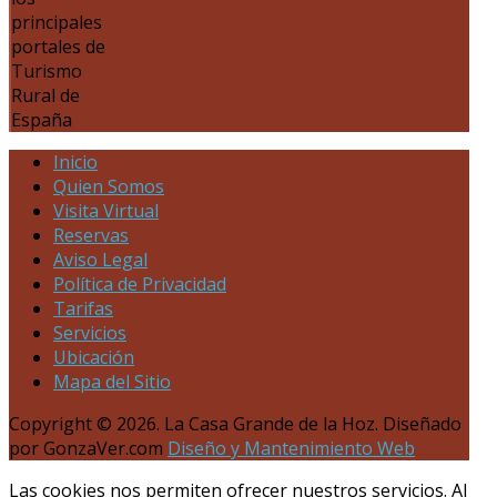
principales
portales de
Turismo
Rural de
España
Inicio
Quien Somos
Visita Virtual
Reservas
Aviso Legal
Política de Privacidad
Tarifas
Servicios
Ubicación
Mapa del Sitio
Copyright © 2026. La Casa Grande de la Hoz. Diseñado
por GonzaVer.com
Diseño y Mantenimiento Web
Las cookies nos permiten ofrecer nuestros servicios. Al