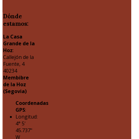
Dónde
estamos:
La Casa
Grande de la
Hoz
:
Callejón de la
Fuente, 4
40234
Membibre
de la Hoz
(Segovia)
Coordenadas
GPS
:
Longitud:
4° 5'
45.737"
W