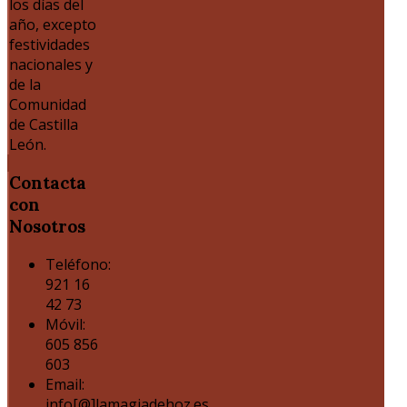
los días del
año, excepto
festividades
nacionales y
de la
Comunidad
de Castilla
León.
Contacta
con
Nosotros
Teléfono:
921 16
42 73
Móvil:
605 856
603
Email:
info[@]lamagiadehoz.es