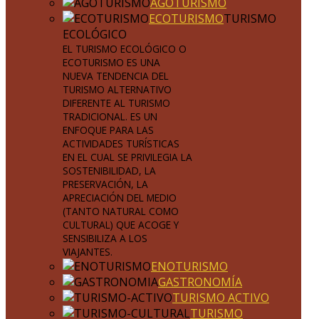
AGOTURISMO
ECOTURISMO
TURISMO
ECOLÓGICO
EL TURISMO ECOLÓGICO O
ECOTURISMO ES UNA
NUEVA TENDENCIA DEL
TURISMO ALTERNATIVO
DIFERENTE AL TURISMO
TRADICIONAL. ES UN
ENFOQUE PARA LAS
ACTIVIDADES TURÍSTICAS
EN EL CUAL SE PRIVILEGIA LA
SOSTENIBILIDAD, LA
PRESERVACIÓN, LA
APRECIACIÓN DEL MEDIO
(TANTO NATURAL COMO
CULTURAL) QUE ACOGE Y
SENSIBILIZA A LOS
VIAJANTES.
ENOTURISMO
GASTRONOMÍA
TURISMO ACTIVO
TURISMO