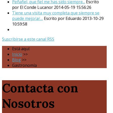
Peñafiel, que fiel me has sido siempre...
Escrito
por El Conde Lucanor
2014-05-19 15:56:26
Tiene una visita muy completa que siempre se
puede mejorar…
Escrito por Eduardo
2013-10-29
10:59:58
Suscribirse a este canal RSS
Está aquí:
Inicio
>>
Blog
>>
Gastronomía
Contacta con
Nosotros