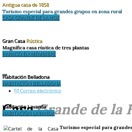
Antigua casa de 1858
Turismo especial para grandes grupos en zona rural
CASA GRANDE DE LA HOZ
Gran Casa
Rústica
Magnífica casa rústica de tres plantas
PARAISO EN MEMBIBRE
Habitación Belladona
HABITACIÓN BELLADONA
Imprimir
Correo electrónico
Casa
Grande de la 
Habitación Lavanda
HABITACIÓN LAVANDA
Turismo especial para grandes