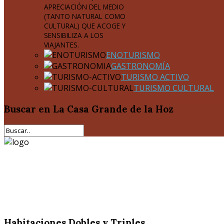
APRECIACIÓN DEL MEDIO
(TANTO NATURAL COMO
CULTURAL) QUE ACOGE Y
SENSIBILIZA A LOS
VIAJANTES.
ENOTURISMO
GASTRONOMÍA
TURISMO ACTIVO
TURISMO CULTURAL
Buscar
en La Casa Grande de la Hoz
Habitaciones Dobles y Triples