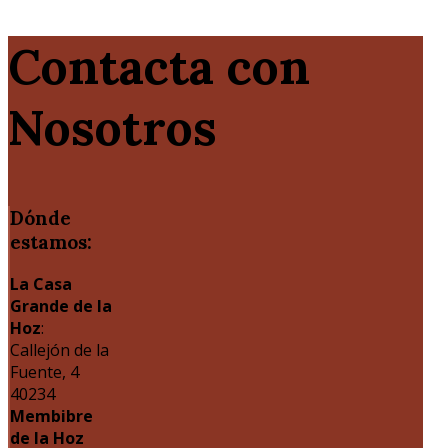
Contacta con
Nosotros
Dónde
estamos:
La Casa
Grande de la
Hoz
:
Callejón de la
Fuente, 4
40234
Membibre
de la Hoz