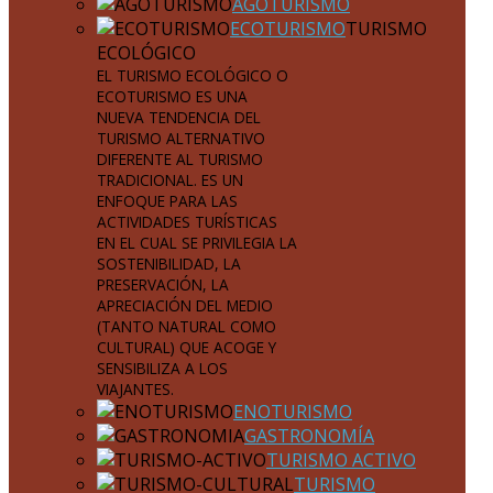
AGOTURISMO
ECOTURISMO
TURISMO
ECOLÓGICO
EL TURISMO ECOLÓGICO O
ECOTURISMO ES UNA
NUEVA TENDENCIA DEL
TURISMO ALTERNATIVO
DIFERENTE AL TURISMO
TRADICIONAL. ES UN
ENFOQUE PARA LAS
ACTIVIDADES TURÍSTICAS
EN EL CUAL SE PRIVILEGIA LA
SOSTENIBILIDAD, LA
PRESERVACIÓN, LA
APRECIACIÓN DEL MEDIO
(TANTO NATURAL COMO
CULTURAL) QUE ACOGE Y
SENSIBILIZA A LOS
VIAJANTES.
ENOTURISMO
GASTRONOMÍA
TURISMO ACTIVO
TURISMO