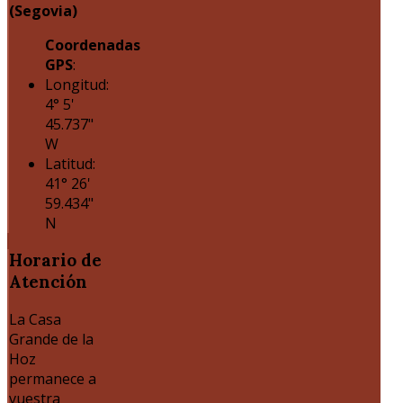
(Segovia)
Coordenadas
GPS
:
Longitud:
4° 5'
45.737"
W
Latitud:
41° 26'
59.434"
N
Horario
de
Atención
La Casa
Grande de la
Hoz
permanece a
vuestra