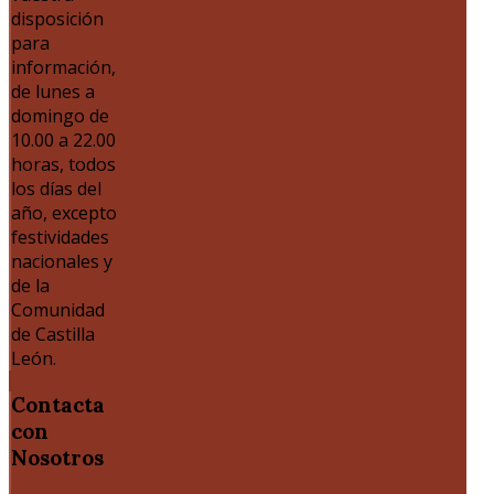
disposición
para
información,
de lunes a
domingo de
10.00 a 22.00
horas, todos
los días del
año, excepto
festividades
nacionales y
de la
Comunidad
de Castilla
León.
Contacta
con
Nosotros