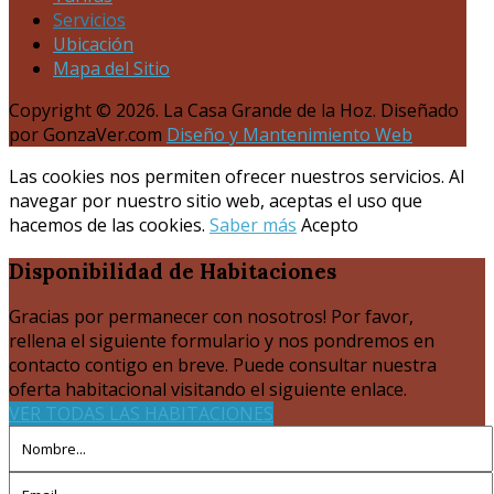
Servicios
Ubicación
Mapa del Sitio
Copyright © 2026. La Casa Grande de la Hoz. Diseñado
por GonzaVer.com
Diseño y Mantenimiento Web
Las cookies nos permiten ofrecer nuestros servicios. Al
navegar por nuestro sitio web, aceptas el uso que
hacemos de las cookies.
Saber más
Acepto
Disponibilidad
de Habitaciones
Gracias por permanecer con nosotros! Por favor,
rellena el siguiente formulario y nos pondremos en
contacto contigo en breve. Puede consultar nuestra
oferta habitacional visitando el siguiente enlace.
VER TODAS LAS HABITACIONES