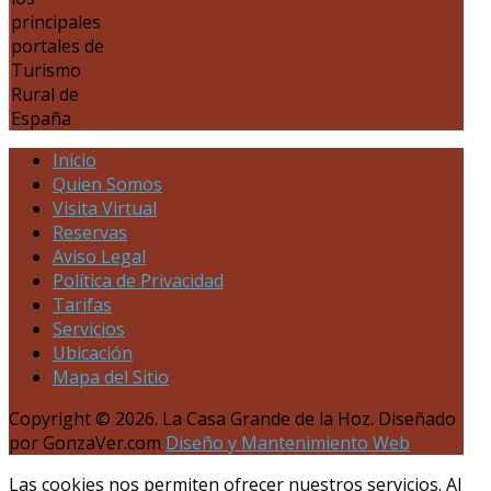
principales
portales de
Turismo
Rural de
España
Inicio
Quien Somos
Visita Virtual
Reservas
Aviso Legal
Política de Privacidad
Tarifas
Servicios
Ubicación
Mapa del Sitio
Copyright © 2026. La Casa Grande de la Hoz. Diseñado
por GonzaVer.com
Diseño y Mantenimiento Web
Las cookies nos permiten ofrecer nuestros servicios. Al