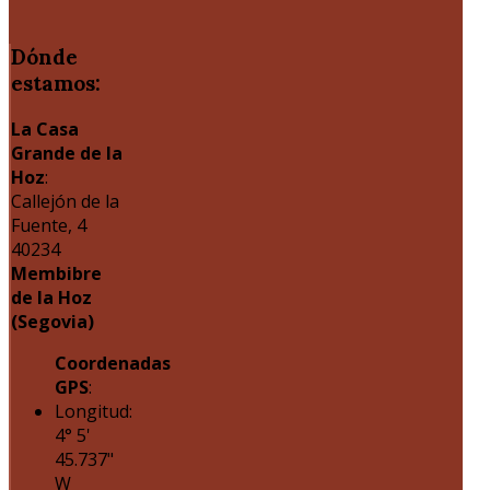
Dónde
estamos:
La Casa
Grande de la
Hoz
:
Callejón de la
Fuente, 4
40234
Membibre
de la Hoz
(Segovia)
Coordenadas
GPS
:
Longitud:
4° 5'
45.737"
W