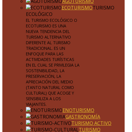
AGOTURISMO
ECOTURISMO
TURISMO
ECOLÓGICO
EL TURISMO ECOLÓGICO O
ECOTURISMO ES UNA
NUEVA TENDENCIA DEL
TURISMO ALTERNATIVO
DIFERENTE AL TURISMO
TRADICIONAL. ES UN
ENFOQUE PARA LAS
ACTIVIDADES TURÍSTICAS
EN EL CUAL SE PRIVILEGIA LA
SOSTENIBILIDAD, LA
PRESERVACIÓN, LA
APRECIACIÓN DEL MEDIO
(TANTO NATURAL COMO
CULTURAL) QUE ACOGE Y
SENSIBILIZA A LOS
VIAJANTES.
ENOTURISMO
GASTRONOMÍA
TURISMO ACTIVO
TURISMO