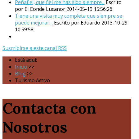
Peñafiel, que fiel me has sido siempre...
Escrito
por El Conde Lucanor
2014-05-19 15:56:26
Tiene una visita muy completa que siempre se
puede mejorar…
Escrito por Eduardo
2013-10-29
10:59:58
Suscribirse a este canal RSS
Está aquí:
Inicio
>>
Blog
>>
Turismo Activo
Contacta con
Nosotros