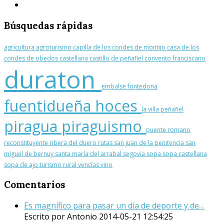
Búsquedas
rápidas
agricultura
agroturismo
capilla de los condes de montijo
casa de los
condes de obedos
castellana
castillo de peñafiel
convento franciscano
duraton
embalse
fontedona
fuentidueña
hoces
la villa
peñafiel
piragua
piraguismo
puente romano
reconstituyente
ribera del duero
rutas
san juan de la penitencia
san
miguel de bernuy
santa maría del arrabal
segovia
sopa
sopa castellana
sopa de ajo
turismo rural
vencías
vino
Comentarios
Es magnífico para pasar un día de deporte y de…
Escrito por Antonio
2014-05-21 12:54:25