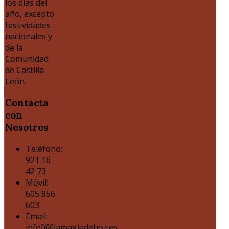
los días del
año, excepto
festividades
nacionales y
de la
Comunidad
de Castilla
León.
Contacta
con
Nosotros
Teléfono:
921 16
42 73
Móvil:
605 856
603
Email:
info[@]lamagiadehoz.es