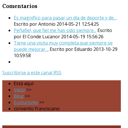
Comentarios
Es magnífico para pasar un día de deporte y de…
Escrito por Antonio
2014-05-21 12:54:25
Peñafiel, que fiel me has sido siempre...
Escrito
por El Conde Lucanor
2014-05-19 15:56:26
Tiene una visita muy completa que siempre se
puede mejorar…
Escrito por Eduardo
2013-10-29
10:59:58
Suscribirse a este canal RSS
Está aquí:
Inicio
>>
Blog
>>
Ecoturismo
>>
convento franciscano