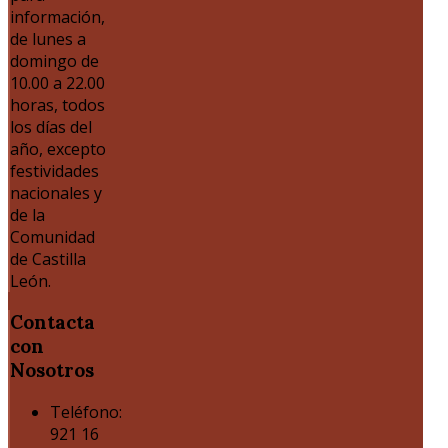
información,
de lunes a
domingo de
10.00 a 22.00
horas, todos
los días del
año, excepto
festividades
nacionales y
de la
Comunidad
de Castilla
León.
Contacta
con
Nosotros
Teléfono:
921 16