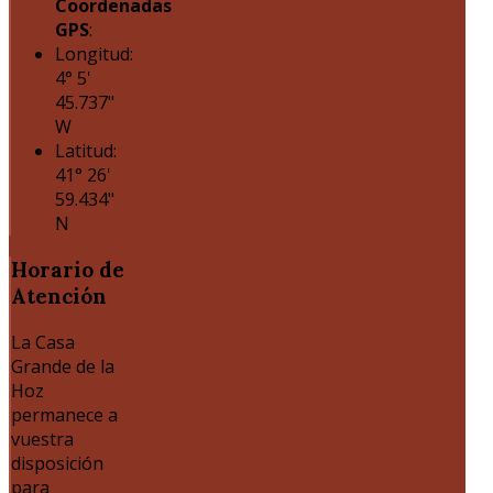
Coordenadas
GPS
:
Longitud:
4° 5'
45.737"
W
Latitud:
41° 26'
59.434"
N
Horario
de
Atención
La Casa
Grande de la
Hoz
permanece a
vuestra
disposición
para