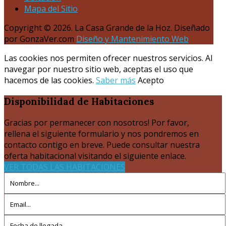
Mapa del Sitio
Copyright © 2026. La Casa Grande de la Hoz. Diseñado
por GonzaVer.com
Diseño y Mantenimiento Web
Las cookies nos permiten ofrecer nuestros servicios. Al
navegar por nuestro sitio web, aceptas el uso que
hacemos de las cookies.
Saber más
Acepto
Disponibilidad
de Habitaciones
Gracias por permanecer con nosotros! Por favor,
rellena el siguiente formulario y nos pondremos en
contacto contigo en breve. Puede consultar nuestra
oferta habitacional visitando el siguiente enlace.
VER TODAS LAS HABITACIONES