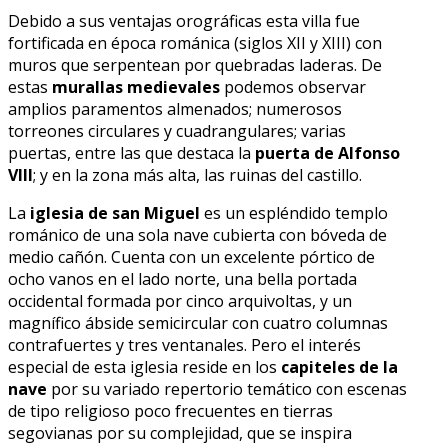
Debido a sus ventajas orográficas esta villa fue
fortificada en época románica (siglos XII y XIII) con
muros que serpentean por quebradas laderas. De
estas
murallas medievales
podemos observar
amplios paramentos almenados; numerosos
torreones circulares y cuadrangulares; varias
puertas, entre las que destaca la
puerta de Alfonso
VIII
; y en la zona más alta, las ruinas del castillo.
La
iglesia de san Miguel
es un espléndido templo
románico de una sola nave cubierta con bóveda de
medio cañón. Cuenta con un excelente pórtico de
ocho vanos en el lado norte, una bella portada
occidental formada por cinco arquivoltas, y un
magnífico ábside semicircular con cuatro columnas
contrafuertes y tres ventanales. Pero el interés
especial de esta iglesia reside en los
capiteles de la
nave
por su variado repertorio temático con escenas
de tipo religioso poco frecuentes en tierras
segovianas por su complejidad, que se inspira