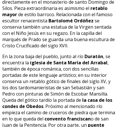
directamente en el monasterio de santo Domingo de
Silos. Pieza extraordinaria es asimismo el
retablo
mayor
de estilo barroco. Relacionada con el famoso
escultor renacentista
Bartolomé Ordóñez
se
conserva también una estatua de la Virgen sentada
con el Niño Jesús en su regazo. En la capilla del
marqués de Prado se guarda una buena escultura de
Cristo Crucificado del siglo XVII.
En la zona baja del pueblo, junto al río
Duratón
, se
encuentra la
iglesia de Santa María del Arrabal
,
también de época románica, con dos sencillas
portadas de este lenguaje artístico; en su interior
conserva un retablo gótico de finales del siglo XV, y
los dos tardomanieristas de san Sebastián y san
Pedro con pinturas de Simón de Escobar Mansilla.
Queda del gótico tardío la portada de
la casa de los
condes de Obedos
. Próximo al mencionado río
empieza el camino de cruceros de piedra que termina
en lo que queda del
convento franciscan
o de san
Juan de la Penitencia. Por otra parte, un
puente