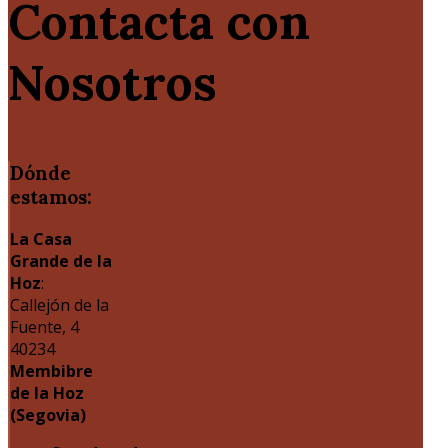
Contacta con
Nosotros
Dónde
estamos:
La Casa
Grande de la
Hoz
:
Callejón de la
Fuente, 4
40234
Membibre
de la Hoz
(Segovia)