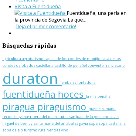
Visita a Fuentidueña
Fuentidueña, una perla en
la provincia de Segovia La que…
¡Deja el primer comentario!
Búsquedas
rápidas
agricultura
agroturismo
capilla de los condes de montijo
casa de los
condes de obedos
castellana
castillo de peñafiel
convento franciscano
duraton
embalse
fontedona
fuentidueña
hoces
la villa
peñafiel
piragua
piraguismo
puente romano
reconstituyente
ribera del duero
rutas
san juan de la penitencia
san
miguel de bernuy
santa maría del arrabal
segovia
sopa
sopa castellana
sopa de ajo
turismo rural
vencías
vino