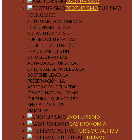
AGOTURISMO
ECOTURISMO
TURISMO
ECOLÓGICO
EL TURISMO ECOLÓGICO O
ECOTURISMO ES UNA
NUEVA TENDENCIA DEL
TURISMO ALTERNATIVO
DIFERENTE AL TURISMO
TRADICIONAL. ES UN
ENFOQUE PARA LAS
ACTIVIDADES TURÍSTICAS
EN EL CUAL SE PRIVILEGIA LA
SOSTENIBILIDAD, LA
PRESERVACIÓN, LA
APRECIACIÓN DEL MEDIO
(TANTO NATURAL COMO
CULTURAL) QUE ACOGE Y
SENSIBILIZA A LOS
VIAJANTES.
ENOTURISMO
GASTRONOMÍA
TURISMO ACTIVO
TURISMO