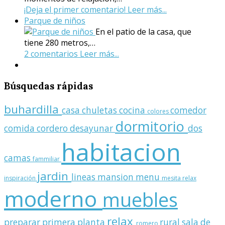
¡Deja el primer comentario!
Leer más...
Parque de niños
En el patio de la casa, que
tiene 280 metros,…
2 comentarios
Leer más...
Búsquedas
rápidas
buhardilla
casa
chuletas
cocina
comedor
colores
dormitorio
comida
cordero
desayunar
dos
habitacion
camas
fammiliar
jardin
lineas
mansion
menu
inspiración
mesita relax
moderno
muebles
relax
preparar
primera planta
rural
sala de
romero