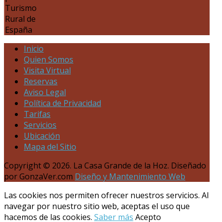
Turismo
Rural de
España
Inicio
Quien Somos
Visita Virtual
Reservas
Aviso Legal
Política de Privacidad
Tarifas
Servicios
Ubicación
Mapa del Sitio
Copyright © 2026. La Casa Grande de la Hoz. Diseñado
por GonzaVer.com
Diseño y Mantenimiento Web
Las cookies nos permiten ofrecer nuestros servicios. Al
navegar por nuestro sitio web, aceptas el uso que
hacemos de las cookies.
Saber más
Acepto