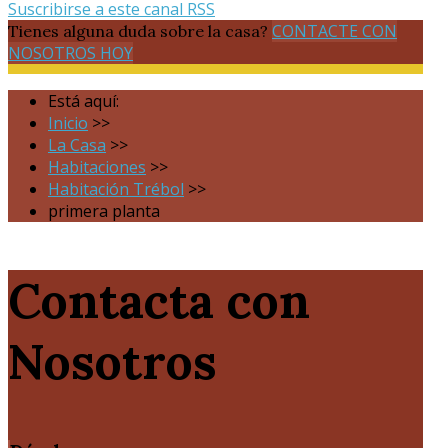
Suscribirse a este canal RSS
CONTACTE CON
Tienes alguna duda sobre la casa?
NOSOTROS HOY
Está aquí:
Inicio
>>
La Casa
>>
Habitaciones
>>
Habitación Trébol
>>
primera planta
Contacta con
Nosotros