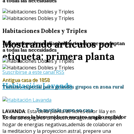
a todas las necesidades
Habitaciones Dobles y Triples
Mostrando artículos por
Disponemos de amplías habitaciones, que se adaptan
a todas las necesidades
etiqueta: primera planta
Suscribirse a este canal RSS
Antigua casa de 1858
Habitación Lavanda
Turismo especial para grandes grupos en zona rural
Te sentirás como en casa
LAVANDA
: Esta bella planta de flores color lila y en
Te daremos la bienvenida en nuestro amplio recibidor
forma de espiga es un poderoso agente que limpia el
hogar de energias negativas,además de colaborar en
la meditacion y la proyeccion astral, prepere una