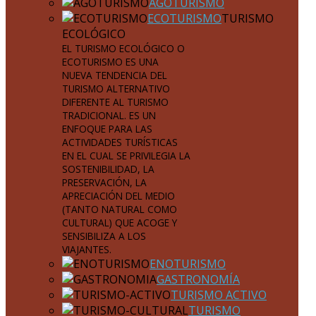
AGOTURISMO
ECOTURISMO
TURISMO
ECOLÓGICO
EL TURISMO ECOLÓGICO O
ECOTURISMO ES UNA
NUEVA TENDENCIA DEL
TURISMO ALTERNATIVO
DIFERENTE AL TURISMO
TRADICIONAL. ES UN
ENFOQUE PARA LAS
ACTIVIDADES TURÍSTICAS
EN EL CUAL SE PRIVILEGIA LA
SOSTENIBILIDAD, LA
PRESERVACIÓN, LA
APRECIACIÓN DEL MEDIO
(TANTO NATURAL COMO
CULTURAL) QUE ACOGE Y
SENSIBILIZA A LOS
VIAJANTES.
ENOTURISMO
GASTRONOMÍA
TURISMO ACTIVO
TURISMO