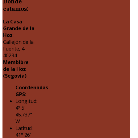
Dónde
estamos:
La Casa
Grande de la
Hoz
:
Callejón de la
Fuente, 4
40234
Membibre
de la Hoz
(Segovia)
Coordenadas
GPS
:
Longitud:
4° 5'
45.737"
W
Latitud:
41° 26'