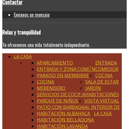
Contactar
Envianos un mensaje
Relax
y tranquilidad
Te ofrecemos una vida totalmente independiente.
LA CASA
APARCAMIENTO
ENTRADA
ENTRADA Y ZONA COMÚN
COMEDOR
PARAISO EN MEMBIBRE
COCINA
COCINA
SALA DE ESTAR
MERENDERO
JARDÍN
SERVICIOS DE COCINA
HABITACIONES
PARQUE DE NIÑOS
VISITA VIRTUAL
PATIO CON BARBAOA
AL INTERIOR DE
HABITACIÓN ALBAHACA
LA CASA
HABITACIÓN BELLADONA
HABITACIÓN LAVANDA