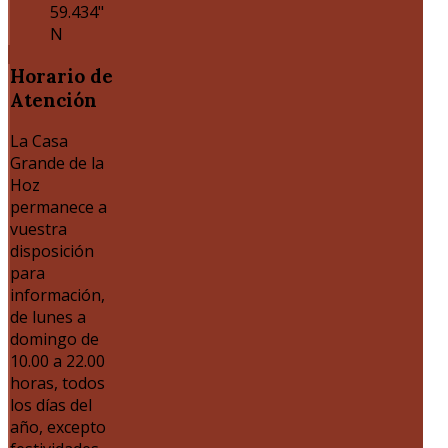
59.434"
N
Horario
de
Atención
La Casa
Grande de la
Hoz
permanece a
vuestra
disposición
para
información,
de lunes a
domingo de
10.00 a 22.00
horas, todos
los días del
año, excepto