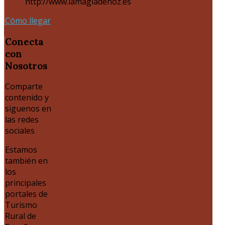
http://www.lamagiadehoz.es
Cómo llegar
Conecta
con
Nosotros
Comparte
contenido y
siguenos en
las redes
sociales
Estamos
también en
los
principales
portales de
Turismo
Rural de