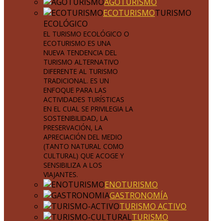
AGOTURISMO
ECOTURISMO
TURISMO
ECOLÓGICO
EL TURISMO ECOLÓGICO O
ECOTURISMO ES UNA
NUEVA TENDENCIA DEL
TURISMO ALTERNATIVO
DIFERENTE AL TURISMO
TRADICIONAL. ES UN
ENFOQUE PARA LAS
ACTIVIDADES TURÍSTICAS
EN EL CUAL SE PRIVILEGIA LA
SOSTENIBILIDAD, LA
PRESERVACIÓN, LA
APRECIACIÓN DEL MEDIO
(TANTO NATURAL COMO
CULTURAL) QUE ACOGE Y
SENSIBILIZA A LOS
VIAJANTES.
ENOTURISMO
GASTRONOMÍA
TURISMO ACTIVO
TURISMO