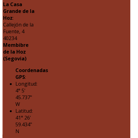
La Casa
Grande de la
Hoz
:
Callejón de la
Fuente, 4
40234
Membibre
de la Hoz
(Segovia)
Coordenadas
GPS
:
Longitud:
4° 5'
45.737"
W
Latitud:
41° 26'
59.434"
N