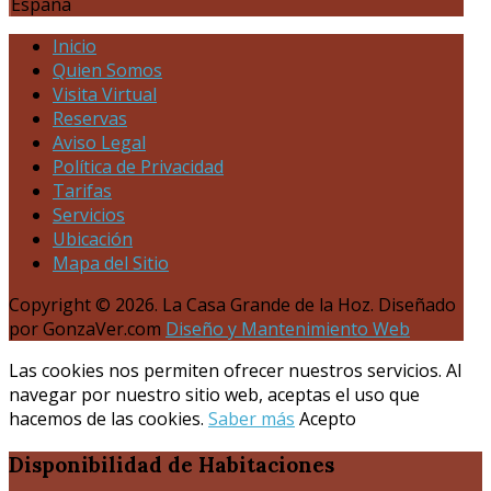
España
Inicio
Quien Somos
Visita Virtual
Reservas
Aviso Legal
Política de Privacidad
Tarifas
Servicios
Ubicación
Mapa del Sitio
Copyright © 2026. La Casa Grande de la Hoz. Diseñado
por GonzaVer.com
Diseño y Mantenimiento Web
Las cookies nos permiten ofrecer nuestros servicios. Al
navegar por nuestro sitio web, aceptas el uso que
hacemos de las cookies.
Saber más
Acepto
Disponibilidad
de Habitaciones