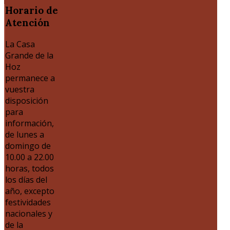
Horario
de
Atención
La Casa
Grande de la
Hoz
permanece a
vuestra
disposición
para
información,
de lunes a
domingo de
10.00 a 22.00
horas, todos
los días del
año, excepto
festividades
nacionales y
de la