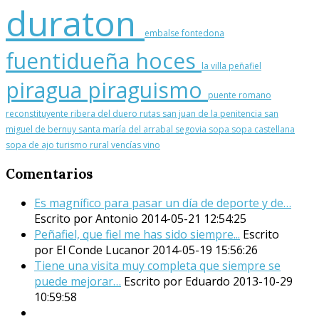
duraton
embalse
fontedona
fuentidueña
hoces
la villa
peñafiel
piragua
piraguismo
puente romano
reconstituyente
ribera del duero
rutas
san juan de la penitencia
san
miguel de bernuy
santa maría del arrabal
segovia
sopa
sopa castellana
sopa de ajo
turismo rural
vencías
vino
Comentarios
Es magnífico para pasar un día de deporte y de…
Escrito por Antonio
2014-05-21 12:54:25
Peñafiel, que fiel me has sido siempre...
Escrito
por El Conde Lucanor
2014-05-19 15:56:26
Tiene una visita muy completa que siempre se
puede mejorar…
Escrito por Eduardo
2013-10-29
10:59:58