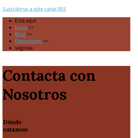
Suscribirse a este canal RSS
Está aquí:
Inicio
>>
Blog
>>
Enoturismo
>>
segovia
Contacta con
Nosotros
Dónde
estamos: