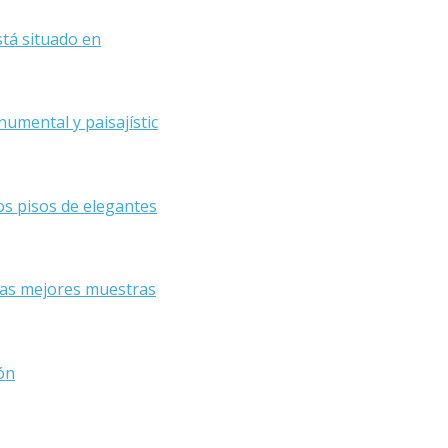
está situado en
numental y paisajístic
os pisos de elegantes
 las mejores muestras
ón