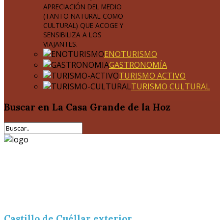
APRECIACIÓN DEL MEDIO
(TANTO NATURAL COMO
CULTURAL) QUE ACOGE Y
SENSIBILIZA A LOS
VIAJANTES.
ENOTURISMO
GASTRONOMÍA
TURISMO ACTIVO
TURISMO CULTURAL
Buscar
en La Casa Grande de la Hoz
Castillo de Cuéllar exterior