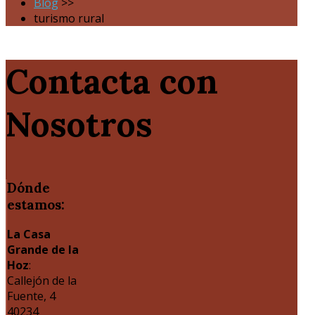
Blog
>>
turismo rural
Contacta con
Nosotros
Dónde
estamos:
La Casa
Grande de la
Hoz
:
Callejón de la
Fuente, 4
40234