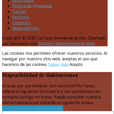
Aviso Legal
Política de Privacidad
Tarifas
Servicios
Ubicación
Mapa del Sitio
Copyright © 2026. La Casa Grande de la Hoz. Diseñado
por GonzaVer.com
Diseño y Mantenimiento Web
Las cookies nos permiten ofrecer nuestros servicios. Al
navegar por nuestro sitio web, aceptas el uso que
hacemos de las cookies.
Saber más
Acepto
Disponibilidad
de Habitaciones
Gracias por permanecer con nosotros! Por favor,
rellena el siguiente formulario y nos pondremos en
contacto contigo en breve. Puede consultar nuestra
oferta habitacional visitando el siguiente enlace.
VER TODAS LAS HABITACIONES