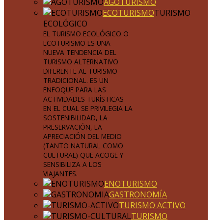
AGOTURISMO
ECOTURISMO
TURISMO
ECOLÓGICO
EL TURISMO ECOLÓGICO O
ECOTURISMO ES UNA
NUEVA TENDENCIA DEL
TURISMO ALTERNATIVO
DIFERENTE AL TURISMO
TRADICIONAL. ES UN
ENFOQUE PARA LAS
ACTIVIDADES TURÍSTICAS
EN EL CUAL SE PRIVILEGIA LA
SOSTENIBILIDAD, LA
PRESERVACIÓN, LA
APRECIACIÓN DEL MEDIO
(TANTO NATURAL COMO
CULTURAL) QUE ACOGE Y
SENSIBILIZA A LOS
VIAJANTES.
ENOTURISMO
GASTRONOMÍA
TURISMO ACTIVO
TURISMO