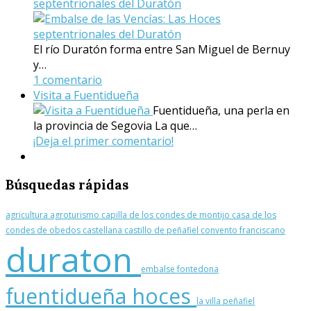
septentrionales del Duratón
El río Duratón forma entre San Miguel de Bernuy
y…
1 comentario
Visita a Fuentidueña
Fuentidueña, una perla en
la provincia de Segovia La que…
¡Deja el primer comentario!
Búsquedas
rápidas
agricultura
agroturismo
capilla de los condes de montijo
casa de los
condes de obedos
castellana
castillo de peñafiel
convento franciscano
duraton
embalse
fontedona
fuentidueña
hoces
la villa
peñafiel