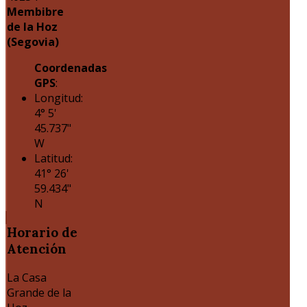
Membibre
de la Hoz
(Segovia)
Coordenadas
GPS
:
Longitud:
4° 5'
45.737"
W
Latitud:
41° 26'
59.434"
N
Horario
de
Atención
La Casa
Grande de la