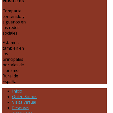
Nosotros
Comparte
contenido y
siguenos en
las redes
sociales
Estamos
también en
los
principales
portales de
Turismo
Rural de
España
Inicio
Quien Somos
Visita Virtual
Reservas