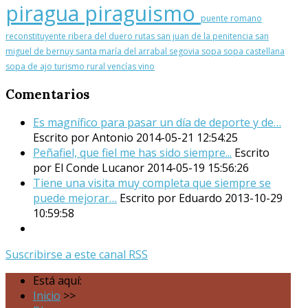
piragua
piraguismo
puente romano
reconstituyente
ribera del duero
rutas
san juan de la penitencia
san
miguel de bernuy
santa maría del arrabal
segovia
sopa
sopa castellana
sopa de ajo
turismo rural
vencías
vino
Comentarios
Es magnífico para pasar un día de deporte y de…
Escrito por Antonio
2014-05-21 12:54:25
Peñafiel, que fiel me has sido siempre...
Escrito
por El Conde Lucanor
2014-05-19 15:56:26
Tiene una visita muy completa que siempre se
puede mejorar…
Escrito por Eduardo
2013-10-29
10:59:58
Suscribirse a este canal RSS
Está aquí:
Inicio
>>