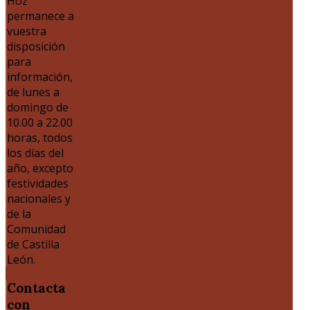
Hoz
permanece a
vuestra
disposición
para
información,
de lunes a
domingo de
10.00 a 22.00
horas, todos
los días del
año, excepto
festividades
nacionales y
de la
Comunidad
de Castilla
León.
Contacta
con