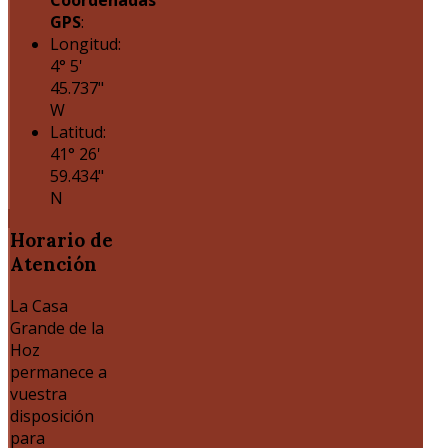
Coordenadas
GPS
:
Longitud:
4° 5'
45.737"
W
Latitud:
41° 26'
59.434"
N
Horario
de
Atención
La Casa
Grande de la
Hoz
permanece a
vuestra
disposición
para