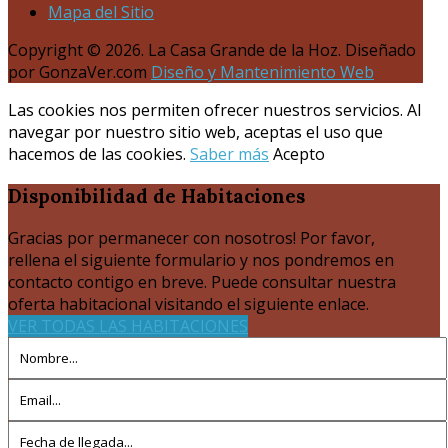
Mapa del Sitio
Copyright © 2026. La Casa Grande de la Hoz. Diseñado
por GonzaVer.com
Diseño y Mantenimiento Web
Las cookies nos permiten ofrecer nuestros servicios. Al
navegar por nuestro sitio web, aceptas el uso que
hacemos de las cookies.
Saber más
Acepto
Disponibilidad
de Habitaciones
Gracias por permanecer con nosotros! Por favor,
rellena el siguiente formulario y nos pondremos en
contacto contigo en breve. Puede consultar nuestra
oferta habitacional visitando el siguiente enlace.
VER TODAS LAS HABITACIONES