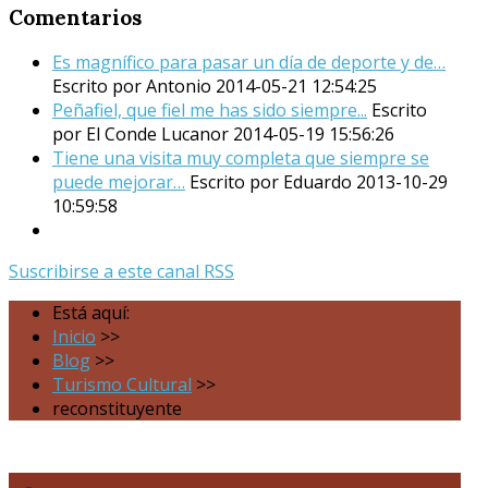
Comentarios
Es magnífico para pasar un día de deporte y de…
Escrito por Antonio
2014-05-21 12:54:25
Peñafiel, que fiel me has sido siempre...
Escrito
por El Conde Lucanor
2014-05-19 15:56:26
Tiene una visita muy completa que siempre se
puede mejorar…
Escrito por Eduardo
2013-10-29
10:59:58
Suscribirse a este canal RSS
Está aquí:
Inicio
>>
Blog
>>
Turismo Cultural
>>
reconstituyente