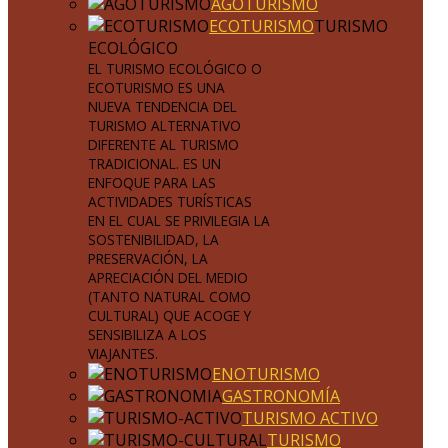
AGOTURISMO
ECOTURISMO
TURISMO
ECOLÓGICO
EL TURISMO ECOLÓGICO O
ECOTURISMO ES UNA
NUEVA TENDENCIA DEL
TURISMO ALTERNATIVO
DIFERENTE AL TURISMO
TRADICIONAL. ES UN
ENFOQUE PARA LAS
ACTIVIDADES TURÍSTICAS
EN EL CUAL SE PRIVILEGIA LA
SOSTENIBILIDAD, LA
PRESERVACIÓN, LA
APRECIACIÓN DEL MEDIO
(TANTO NATURAL COMO
CULTURAL) QUE ACOGE Y
SENSIBILIZA A LOS
VIAJANTES.
ENOTURISMO
GASTRONOMÍA
TURISMO ACTIVO
TURISMO