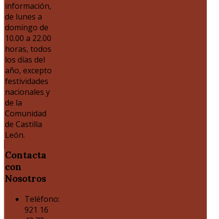
información,
de lunes a
domingo de
10.00 a 22.00
horas, todos
los días del
año, excepto
festividades
nacionales y
de la
Comunidad
de Castilla
León.
Contacta
con
Nosotros
Teléfono:
921 16