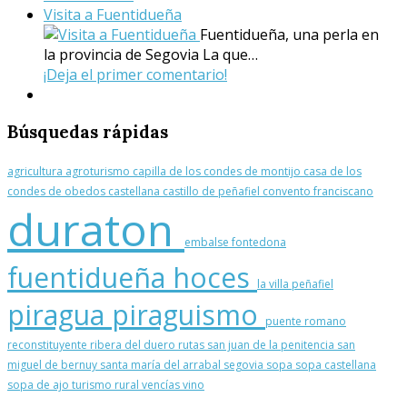
Visita a Fuentidueña
Fuentidueña, una perla en
la provincia de Segovia La que…
¡Deja el primer comentario!
Búsquedas
rápidas
agricultura
agroturismo
capilla de los condes de montijo
casa de los
condes de obedos
castellana
castillo de peñafiel
convento franciscano
duraton
embalse
fontedona
fuentidueña
hoces
la villa
peñafiel
piragua
piraguismo
puente romano
reconstituyente
ribera del duero
rutas
san juan de la penitencia
san
miguel de bernuy
santa maría del arrabal
segovia
sopa
sopa castellana
sopa de ajo
turismo rural
vencías
vino