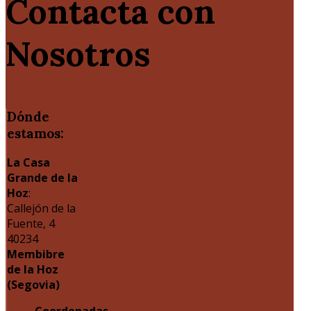
Contacta con
Nosotros
Dónde
estamos:
La Casa
Grande de la
Hoz
:
Callejón de la
Fuente, 4
40234
Membibre
de la Hoz
(Segovia)