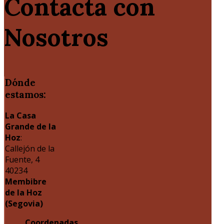
Contacta con
Nosotros
Dónde
estamos:
La Casa
Grande de la
Hoz
:
Callejón de la
Fuente, 4
40234
Membibre
de la Hoz
(Segovia)
Coordenadas