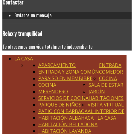
Contactar
Envianos un mensaje
Relax
y tranquilidad
Te ofrecemos una vida totalmente independiente.
LA CASA
APARCAMIENTO
ENTRADA
ENTRADA Y ZONA COMÚN
COMEDOR
PARAISO EN MEMBIBRE
COCINA
COCINA
SALA DE ESTAR
MERENDERO
JARDÍN
SERVICIOS DE COCINA
HABITACIONES
PARQUE DE NIÑOS
VISITA VIRTUAL
PATIO CON BARBAOA
AL INTERIOR DE
HABITACIÓN ALBAHACA
LA CASA
HABITACIÓN BELLADONA
HABITACIÓN LAVANDA