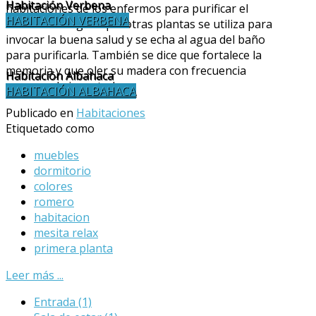
Habitación Verbena
habitaciones de los enfermos para purificar el
HABITACIÓN VERBENA
ambiente. Al igual que otras plantas se utiliza para
invocar la buena salud y se echa al agua del baño
para purificarla. También se dice que fortalece la
memoria y que oler su madera con frecuencia
Habitación Albahaca
conserva la juventud.
HABITACIÓN ALBAHACA
Publicado en
Habitaciones
Etiquetado como
muebles
dormitorio
colores
romero
habitacion
mesita relax
primera planta
Leer más ...
Entrada
(1)