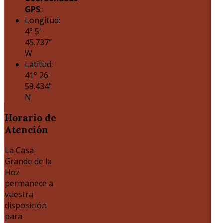
GPS
:
Longitud:
4° 5'
45.737"
W
Latitud:
41° 26'
59.434"
N
Horario
de
Atención
La Casa
Grande de la
Hoz
permanece a
vuestra
disposición
para