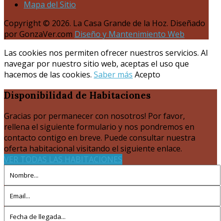
Mapa del Sitio
Copyright © 2026. La Casa Grande de la Hoz. Diseñado
por GonzaVer.com
Diseño y Mantenimiento Web
Las cookies nos permiten ofrecer nuestros servicios. Al
navegar por nuestro sitio web, aceptas el uso que
hacemos de las cookies.
Saber más
Acepto
Disponibilidad
de Habitaciones
Gracias por permanecer con nosotros! Por favor,
rellena el siguiente formulario y nos pondremos en
contacto contigo en breve. Puede consultar nuestra
oferta habitacional visitando el siguiente enlace.
VER TODAS LAS HABITACIONES