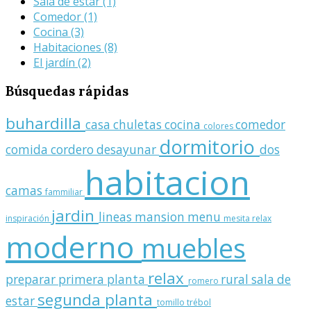
Sala de estar
(1)
Comedor
(1)
Cocina
(3)
Habitaciones
(8)
El jardín
(2)
Búsquedas
rápidas
buhardilla
casa
chuletas
cocina
comedor
colores
dormitorio
comida
cordero
desayunar
dos
habitacion
camas
fammiliar
jardin
lineas
mansion
menu
inspiración
mesita relax
moderno
muebles
relax
preparar
primera planta
rural
sala de
romero
segunda planta
estar
tomillo
trébol