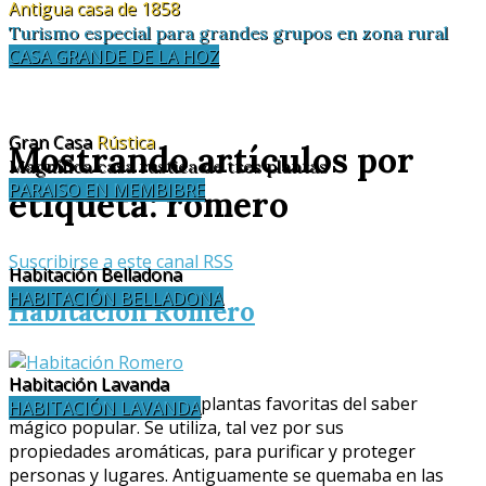
Antigua casa de 1858
Turismo especial para grandes grupos en zona rural
CASA GRANDE DE LA HOZ
Gran Casa
Rústica
Mostrando artículos por
Magnífica casa rústica de tres plantas
PARAISO EN MEMBIBRE
etiqueta: romero
Suscribirse a este canal RSS
Habitación Belladona
HABITACIÓN BELLADONA
Habitación Romero
Habitación Lavanda
ROMERO
: Es una de las plantas favoritas del saber
HABITACIÓN LAVANDA
mágico popular. Se utiliza, tal vez por sus
propiedades aromáticas, para purificar y proteger
personas y lugares. Antiguamente se quemaba en las