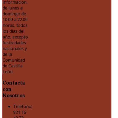
información,
de lunes a
domingo de
10.00 a 22.00
horas, todos
los días del
año, excepto
festividades
nacionales y
de la
Comunidad
de Castilla
León.
Contacta
con
Nosotros
Teléfono:
921 16
42 73