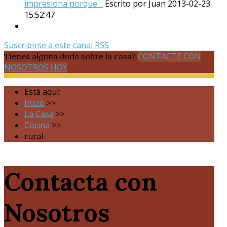
impresiona porque…
Escrito por Juan
2013-02-23
15:52:47
Suscribirse a este canal RSS
CONTACTE CON
Tienes alguna duda sobre la casa?
NOSOTROS HOY
Está aquí:
Inicio
>>
La Casa
>>
Cocina
>>
rural
Contacta con
Nosotros