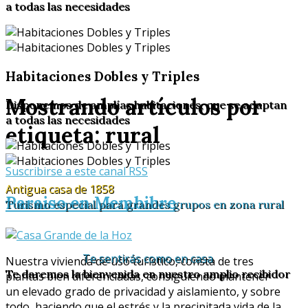
a todas las necesidades
Habitaciones Dobles y Triples
Mostrando artículos por
Disponemos de amplías habitaciones, que se adaptan
a todas las necesidades
etiqueta: rural
Suscribirse a este canal RSS
Antigua casa de 1858
Paraiso en Membibre
Turismo especial para grandes grupos en zona rural
Te sentirás como en casa
Nuestra vivienda de uso turístico, consta de tres
Te daremos la bienvenida en nuestro amplio recibidor
plantas bien diferenciadas, consiguiendo mantener
un elevado grado de privacidad y aislamiento, y sobre
todo, haciendo que el estrés y la precipitada vida de la