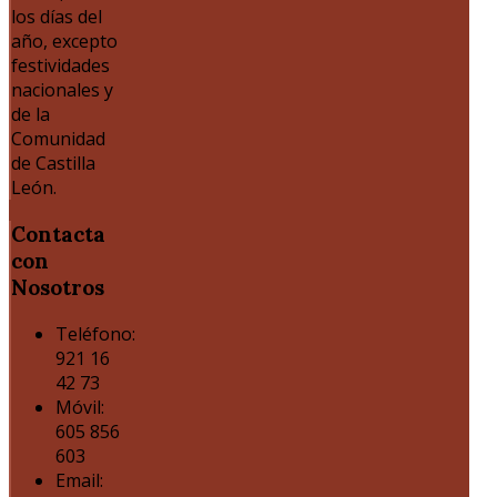
los días del
año, excepto
festividades
nacionales y
de la
Comunidad
de Castilla
León.
Contacta
con
Nosotros
Teléfono:
921 16
42 73
Móvil:
605 856
603
Email: