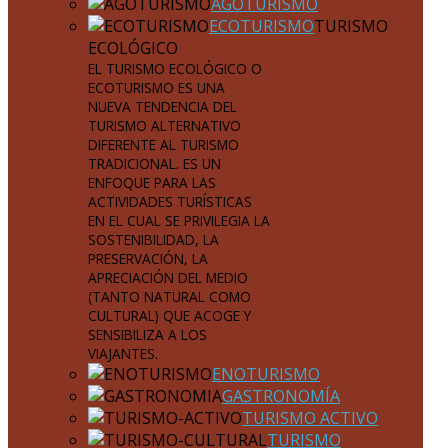
AGOTURISMO
ECOTURISMO
TURISMO
ECOLÓGICO
EL TURISMO ECOLÓGICO O
ECOTURISMO ES UNA
NUEVA TENDENCIA DEL
TURISMO ALTERNATIVO
DIFERENTE AL TURISMO
TRADICIONAL. ES UN
ENFOQUE PARA LAS
ACTIVIDADES TURÍSTICAS
EN EL CUAL SE PRIVILEGIA LA
SOSTENIBILIDAD, LA
PRESERVACIÓN, LA
APRECIACIÓN DEL MEDIO
(TANTO NATURAL COMO
CULTURAL) QUE ACOGE Y
SENSIBILIZA A LOS
VIAJANTES.
ENOTURISMO
GASTRONOMÍA
TURISMO ACTIVO
TURISMO