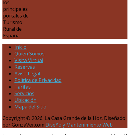
los
principales
portales de
Turismo
Rural de
España
Inicio
Quien Somos
Visita Virtual
Reservas
Aviso Legal
Política de Privacidad
Tarifas
Servicios
Ubicación
Mapa del Sitio
Copyright © 2026. La Casa Grande de la Hoz. Diseñado
por GonzaVer.com
Diseño y Mantenimiento Web