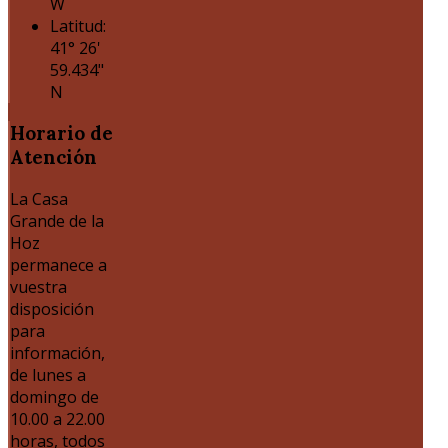
W
Latitud:
41° 26'
59.434"
N
Horario
de
Atención
La Casa
Grande de la
Hoz
permanece a
vuestra
disposición
para
información,
de lunes a
domingo de
10.00 a 22.00
horas, todos