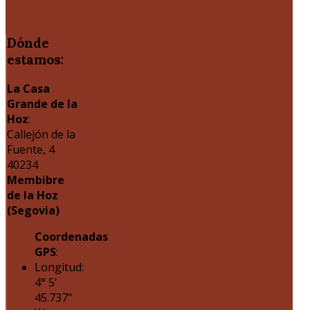
Dónde
estamos:
La Casa
Grande de la
Hoz
:
Callejón de la
Fuente, 4
40234
Membibre
de la Hoz
(Segovia)
Coordenadas
GPS
:
Longitud:
4° 5'
45.737"