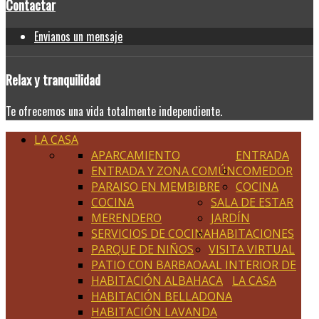
Contactar
Envianos un mensaje
Relax
y tranquilidad
Te ofrecemos una vida totalmente independiente.
LA CASA
APARCAMIENTO
ENTRADA
ENTRADA Y ZONA COMÚN
COMEDOR
PARAISO EN MEMBIBRE
COCINA
COCINA
SALA DE ESTAR
MERENDERO
JARDÍN
SERVICIOS DE COCINA
HABITACIONES
PARQUE DE NIÑOS
VISITA VIRTUAL
PATIO CON BARBAOA
AL INTERIOR DE
HABITACIÓN ALBAHACA
LA CASA
HABITACIÓN BELLADONA
HABITACIÓN LAVANDA