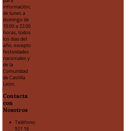
para
información,
de lunes a
domingo de
10.00 a 22.00
horas, todos
los días del
año, excepto
festividades
nacionales y
de la
Comunidad
de Castilla
León.
Contacta
con
Nosotros
Teléfono:
921 16