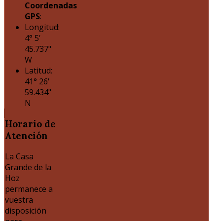
Coordenadas
GPS
:
Longitud:
4° 5'
45.737"
W
Latitud:
41° 26'
59.434"
N
Horario
de
Atención
La Casa
Grande de la
Hoz
permanece a
vuestra
disposición