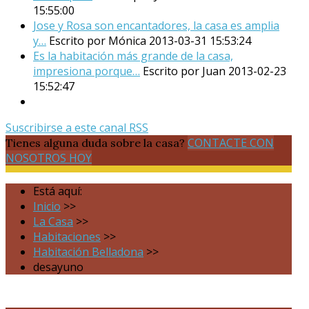
15:55:00
Jose y Rosa son encantadores, la casa es amplia
y…
Escrito por Mónica
2013-03-31 15:53:24
Es la habitación más grande de la casa,
impresiona porque…
Escrito por Juan
2013-02-23
15:52:47
Suscribirse a este canal RSS
CONTACTE CON
Tienes alguna duda sobre la casa?
NOSOTROS HOY
Está aquí:
Inicio
>>
La Casa
>>
Habitaciones
>>
Habitación Belladona
>>
desayuno