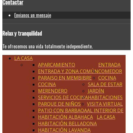
Contactar
Envianos un mensaje
Relax
y tranquilidad
Te ofrecemos una vida totalmente independiente.
LA CASA
APARCAMIENTO
ENTRADA
ENTRADA Y ZONA COMÚN
COMEDOR
PARAISO EN MEMBIBRE
COCINA
COCINA
SALA DE ESTAR
MERENDERO
JARDÍN
SERVICIOS DE COCINA
HABITACIONES
PARQUE DE NIÑOS
VISITA VIRTUAL
PATIO CON BARBAOA
AL INTERIOR DE
HABITACIÓN ALBAHACA
LA CASA
HABITACIÓN BELLADONA
HABITACIÓN LAVANDA