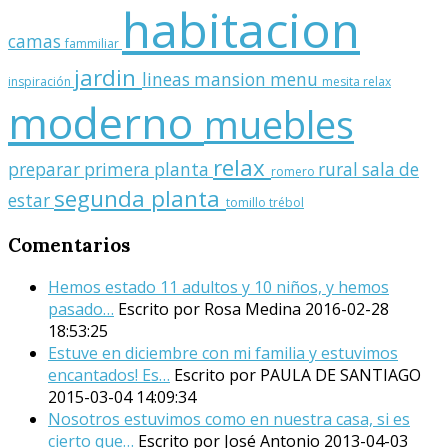
habitacion
camas
fammiliar
jardin
lineas
mansion
menu
inspiración
mesita relax
moderno
muebles
relax
preparar
primera planta
rural
sala de
romero
segunda planta
estar
tomillo
trébol
Comentarios
Hemos estado 11 adultos y 10 niños, y hemos
pasado…
Escrito por Rosa Medina
2016-02-28
18:53:25
Estuve en diciembre con mi familia y estuvimos
encantados! Es…
Escrito por PAULA DE SANTIAGO
2015-03-04 14:09:34
Nosotros estuvimos como en nuestra casa, si es
cierto que…
Escrito por José Antonio
2013-04-03