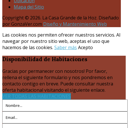
Ubicación
Mapa del Sitio
Copyright © 2026. La Casa Grande de la Hoz. Diseñado
por GonzaVer.com
Diseño y Mantenimiento Web
Las cookies nos permiten ofrecer nuestros servicios. Al
navegar por nuestro sitio web, aceptas el uso que
hacemos de las cookies.
Saber más
Acepto
Disponibilidad
de Habitaciones
Gracias por permanecer con nosotros! Por favor,
rellena el siguiente formulario y nos pondremos en
contacto contigo en breve. Puede consultar nuestra
oferta habitacional visitando el siguiente enlace.
VER TODAS LAS HABITACIONES