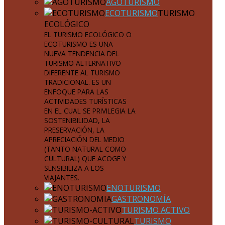
AGOTURISMO
ECOTURISMO
TURISMO
ECOLÓGICO
EL TURISMO ECOLÓGICO O
ECOTURISMO ES UNA
NUEVA TENDENCIA DEL
TURISMO ALTERNATIVO
DIFERENTE AL TURISMO
TRADICIONAL. ES UN
ENFOQUE PARA LAS
ACTIVIDADES TURÍSTICAS
EN EL CUAL SE PRIVILEGIA LA
SOSTENIBILIDAD, LA
PRESERVACIÓN, LA
APRECIACIÓN DEL MEDIO
(TANTO NATURAL COMO
CULTURAL) QUE ACOGE Y
SENSIBILIZA A LOS
VIAJANTES.
ENOTURISMO
GASTRONOMÍA
TURISMO ACTIVO
TURISMO