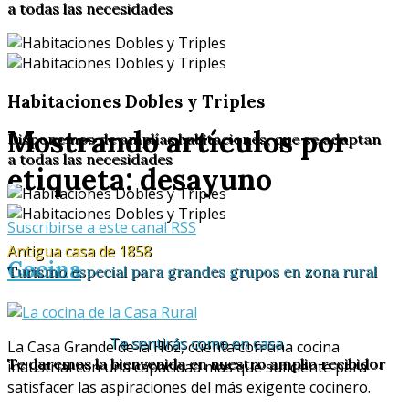
a todas las necesidades
Habitaciones Dobles y Triples
Mostrando artículos por
Disponemos de amplías habitaciones, que se adaptan
a todas las necesidades
etiqueta: desayuno
Suscribirse a este canal RSS
Antigua casa de 1858
Cocina
Turismo especial para grandes grupos en zona rural
Te sentirás como en casa
La Casa Grande de la Hoz, cuenta con una cocina
Te daremos la bienvenida en nuestro amplio recibidor
industrial con una capacidad más que suficiente para
satisfacer las aspiraciones del más exigente cocinero.