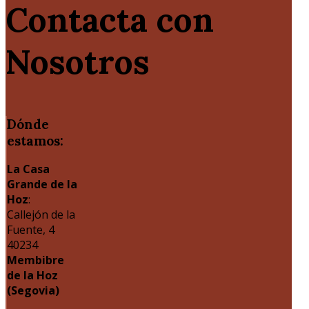
Contacta con
Nosotros
Dónde
estamos:
La Casa
Grande de la
Hoz
:
Callejón de la
Fuente, 4
40234
Membibre
de la Hoz
(Segovia)