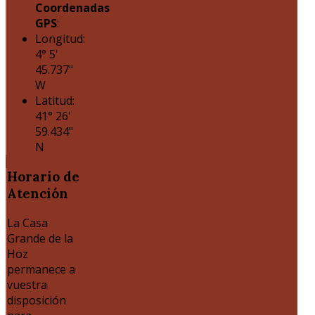
Coordenadas
GPS
:
Longitud:
4° 5'
45.737"
W
Latitud:
41° 26'
59.434"
N
Horario
de
Atención
La Casa
Grande de la
Hoz
permanece a
vuestra
disposición