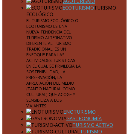
AGOTURISMO
ECOTURISMO
TURISMO
ECOLÓGICO
EL TURISMO ECOLÓGICO O
ECOTURISMO ES UNA
NUEVA TENDENCIA DEL
TURISMO ALTERNATIVO
DIFERENTE AL TURISMO
TRADICIONAL. ES UN
ENFOQUE PARA LAS
ACTIVIDADES TURÍSTICAS
EN EL CUAL SE PRIVILEGIA LA
SOSTENIBILIDAD, LA
PRESERVACIÓN, LA
APRECIACIÓN DEL MEDIO
(TANTO NATURAL COMO
CULTURAL) QUE ACOGE Y
SENSIBILIZA A LOS
VIAJANTES.
ENOTURISMO
GASTRONOMÍA
TURISMO ACTIVO
TURISMO