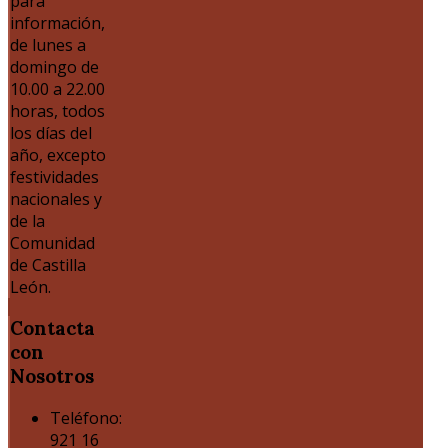
para
información,
de lunes a
domingo de
10.00 a 22.00
horas, todos
los días del
año, excepto
festividades
nacionales y
de la
Comunidad
de Castilla
León.
Contacta
con
Nosotros
Teléfono:
921 16