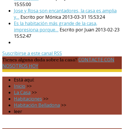
15:55:00
Jose y Rosa son encantadores, la casa es amplia
y…
Escrito por Mónica
2013-03-31 15:53:24
Es la habitación más grande de la casa,
impresiona porque…
Escrito por Juan
2013-02-23
15:52:47
Suscribirse a este canal RSS
CONTACTE CON
Tienes alguna duda sobre la casa?
NOSOTROS HOY
Está aquí:
Inicio
>>
La Casa
>>
Habitaciones
>>
Habitación Belladona
>>
leer