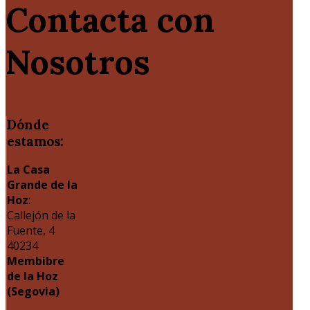
Contacta con
Nosotros
Dónde
estamos:
La Casa
Grande de la
Hoz
:
Callejón de la
Fuente, 4
40234
Membibre
de la Hoz
(Segovia)