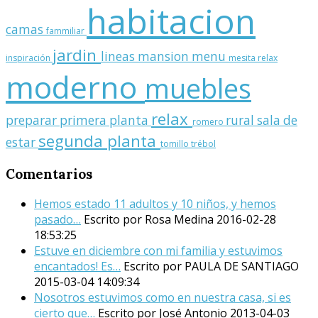
habitacion
camas
fammiliar
jardin
lineas
mansion
menu
inspiración
mesita relax
moderno
muebles
relax
preparar
primera planta
rural
sala de
romero
segunda planta
estar
tomillo
trébol
Comentarios
Hemos estado 11 adultos y 10 niños, y hemos
pasado…
Escrito por Rosa Medina
2016-02-28
18:53:25
Estuve en diciembre con mi familia y estuvimos
encantados! Es…
Escrito por PAULA DE SANTIAGO
2015-03-04 14:09:34
Nosotros estuvimos como en nuestra casa, si es
cierto que…
Escrito por José Antonio
2013-04-03