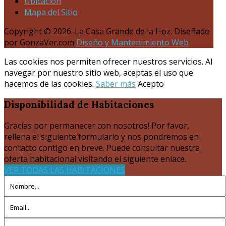
Ubicación
Mapa del Sitio
Copyright © 2026. La Casa Grande de la Hoz. Diseñado
por GonzaVer.com
Diseño y Mantenimiento Web
Las cookies nos permiten ofrecer nuestros servicios. Al
navegar por nuestro sitio web, aceptas el uso que
hacemos de las cookies.
Saber más
Acepto
Disponibilidad
de Habitaciones
Gracias por permanecer con nosotros! Por favor,
rellena el siguiente formulario y nos pondremos en
contacto contigo en breve. Puede consultar nuestra
oferta habitacional visitando el siguiente enlace.
VER TODAS LAS HABITACIONES