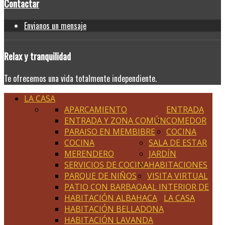
Contactar
Envianos un mensaje
Relax
y tranquilidad
Te ofrecemos una vida totalmente independiente.
LA CASA
APARCAMIENTO
ENTRADA
ENTRADA Y ZONA COMÚN
COMEDOR
PARAISO EN MEMBIBRE
COCINA
COCINA
SALA DE ESTAR
MERENDERO
JARDÍN
SERVICIOS DE COCINA
HABITACIONES
PARQUE DE NIÑOS
VISITA VIRTUAL
PATIO CON BARBAOA
AL INTERIOR DE
HABITACIÓN ALBAHACA
LA CASA
HABITACIÓN BELLADONA
HABITACIÓN LAVANDA