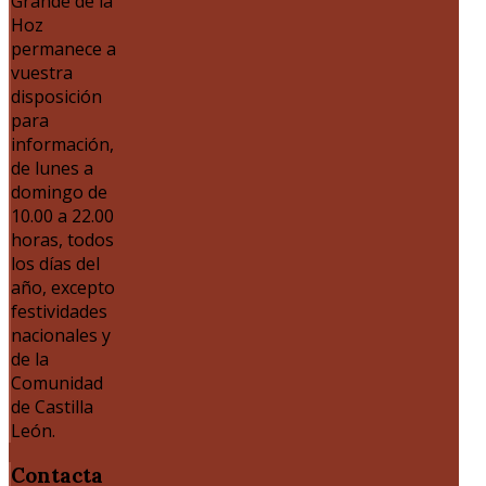
Grande de la
Hoz
permanece a
vuestra
disposición
para
información,
de lunes a
domingo de
10.00 a 22.00
horas, todos
los días del
año, excepto
festividades
nacionales y
de la
Comunidad
de Castilla
León.
Contacta