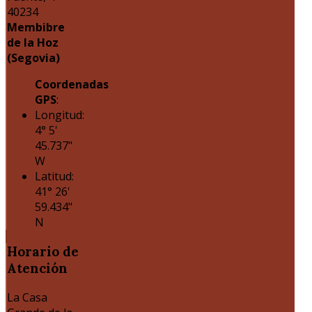
40234
Membibre
de la Hoz
(Segovia)
Coordenadas
GPS
:
Longitud:
4° 5'
45.737"
W
Latitud:
41° 26'
59.434"
N
Horario
de
Atención
La Casa