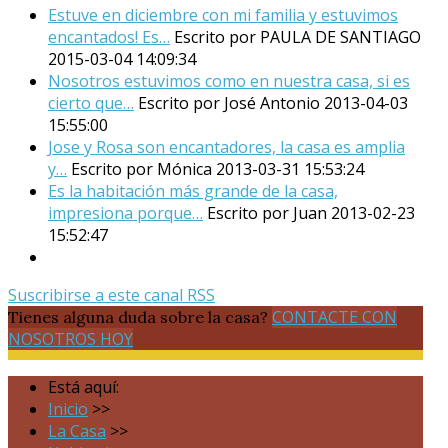
Estuve en diciembre con mi familia y estuvimos
encantados! Es…
Escrito por PAULA DE SANTIAGO
2015-03-04 14:09:34
Nosotros estuvimos como en nuestra casa, si es
cierto que…
Escrito por José Antonio
2013-04-03
15:55:00
Jose y Rosa son encantadores, la casa es amplia
y…
Escrito por Mónica
2013-03-31 15:53:24
Es la habitación más grande de la casa,
impresiona porque…
Escrito por Juan
2013-02-23
15:52:47
Suscribirse a este canal RSS
CONTACTE CON
Tienes alguna duda sobre la casa?
NOSOTROS HOY
Está aquí:
Inicio
>>
La Casa
>>