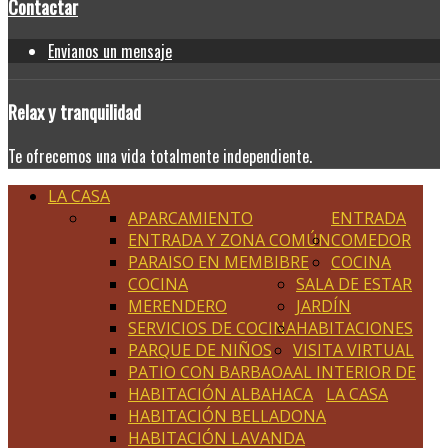
Contactar
Envianos un mensaje
Relax
y tranquilidad
Te ofrecemos una vida totalmente independiente.
LA CASA
APARCAMIENTO
ENTRADA
ENTRADA Y ZONA COMÚN
COMEDOR
PARAISO EN MEMBIBRE
COCINA
COCINA
SALA DE ESTAR
MERENDERO
JARDÍN
SERVICIOS DE COCINA
HABITACIONES
PARQUE DE NIÑOS
VISITA VIRTUAL
PATIO CON BARBAOA
AL INTERIOR DE
HABITACIÓN ALBAHACA
LA CASA
HABITACIÓN BELLADONA
HABITACIÓN LAVANDA