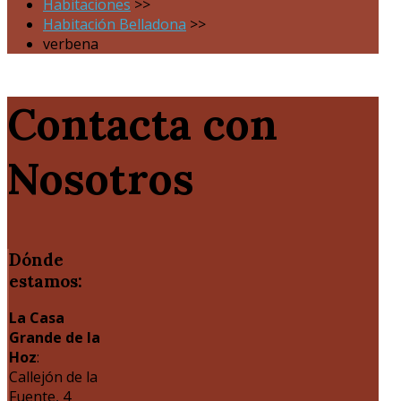
Habitaciones
>>
Habitación Belladona
>>
verbena
Contacta con
Nosotros
Dónde
estamos:
La Casa
Grande de la
Hoz
:
Callejón de la
Fuente, 4