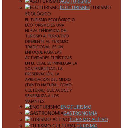
AGOTURISMO
ECOTURISMO
TURISMO
ECOLÓGICO
EL TURISMO ECOLÓGICO O
ECOTURISMO ES UNA
NUEVA TENDENCIA DEL
TURISMO ALTERNATIVO
DIFERENTE AL TURISMO
TRADICIONAL. ES UN
ENFOQUE PARA LAS
ACTIVIDADES TURÍSTICAS
EN EL CUAL SE PRIVILEGIA LA
SOSTENIBILIDAD, LA
PRESERVACIÓN, LA
APRECIACIÓN DEL MEDIO
(TANTO NATURAL COMO
CULTURAL) QUE ACOGE Y
SENSIBILIZA A LOS
VIAJANTES.
ENOTURISMO
GASTRONOMÍA
TURISMO ACTIVO
TURISMO