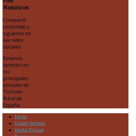
Nosotros
Comparte
contenido y
siguenos en
las redes
sociales
Estamos
también en
los
principales
portales de
Turismo
Rural de
España
Inicio
Quien Somos
Visita Virtual