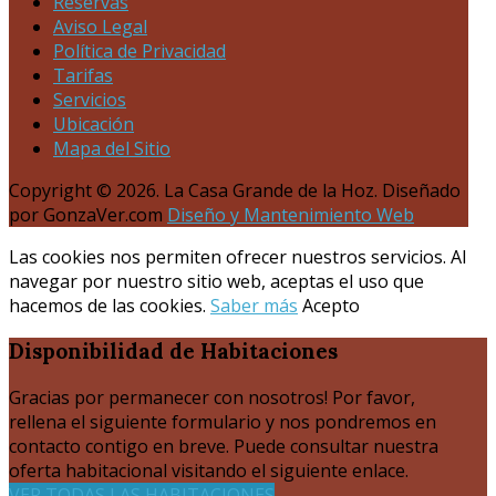
Reservas
Aviso Legal
Política de Privacidad
Tarifas
Servicios
Ubicación
Mapa del Sitio
Copyright © 2026. La Casa Grande de la Hoz. Diseñado
por GonzaVer.com
Diseño y Mantenimiento Web
Las cookies nos permiten ofrecer nuestros servicios. Al
navegar por nuestro sitio web, aceptas el uso que
hacemos de las cookies.
Saber más
Acepto
Disponibilidad
de Habitaciones
Gracias por permanecer con nosotros! Por favor,
rellena el siguiente formulario y nos pondremos en
contacto contigo en breve. Puede consultar nuestra
oferta habitacional visitando el siguiente enlace.
VER TODAS LAS HABITACIONES