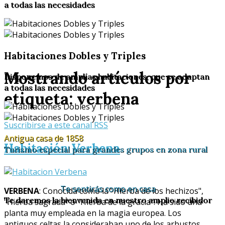
a todas las necesidades
Habitaciones Dobles y Triples
Mostrando artículos por
Disponemos de amplías habitaciones, que se adaptan
a todas las necesidades
etiqueta: verbena
Suscribirse a este canal RSS
Antigua casa de 1858
Habitación Verbena
Turismo especial para grandes grupos en zona rural
Te sentirás como en casa
VERBENA
: Conocida como la "Hierba de los hechizos",
Te daremos la bienvenida en nuestro amplio recibidor
"Hierba sagrada" o "Hierba de la gracia". Ha sido una
planta muy empleada en la magia europea. Los
antiguos celtas la consideraban uno de los arbustos