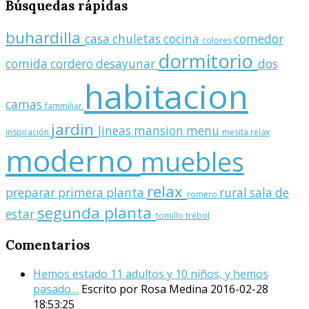
Búsquedas
rápidas
buhardilla
casa
chuletas
cocina
comedor
colores
dormitorio
comida
cordero
desayunar
dos
habitacion
camas
fammiliar
jardin
lineas
mansion
menu
inspiración
mesita relax
moderno
muebles
relax
preparar
primera planta
rural
sala de
romero
segunda planta
estar
tomillo
trébol
Comentarios
Hemos estado 11 adultos y 10 niños, y hemos
pasado…
Escrito por Rosa Medina
2016-02-28
18:53:25