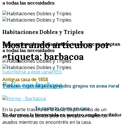
a todas las necesidades
Habitaciones Dobles y Triples
Mostrando artículos por
Disponemos de amplías habitaciones, que se adaptan
a todas las necesidades
etiqueta: barbacoa
Suscribirse a este canal RSS
Antigua casa de 1858
Patio con barbaoa
Turismo especial para grandes grupos en zona rural
Te sentirás como en casa
En la parte trasera de la casa, disponemos de un
Te daremos la bienvenida en nuestro amplio recibidor
horno de obra donde podréis preparar vuestros
asados mientras os encontréis en la casa.