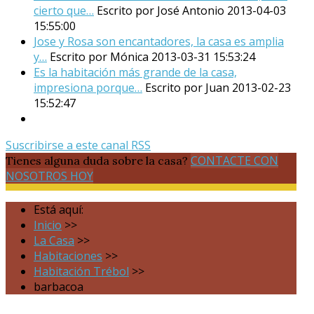
cierto que…
Escrito por José Antonio
2013-04-03
15:55:00
Jose y Rosa son encantadores, la casa es amplia
y…
Escrito por Mónica
2013-03-31 15:53:24
Es la habitación más grande de la casa,
impresiona porque…
Escrito por Juan
2013-02-23
15:52:47
Suscribirse a este canal RSS
CONTACTE CON
Tienes alguna duda sobre la casa?
NOSOTROS HOY
Está aquí:
Inicio
>>
La Casa
>>
Habitaciones
>>
Habitación Trébol
>>
barbacoa