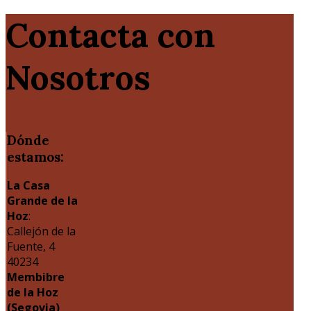
Contacta con
Nosotros
Dónde
estamos:
La Casa
Grande de la
Hoz
:
Callejón de la
Fuente, 4
40234
Membibre
de la Hoz
(Segovia)