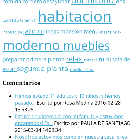
dormitorio
comida
cordero
desayunar
dos
habitacion
camas
fammiliar
jardin
lineas
mansion
menu
inspiración
mesita relax
moderno
muebles
relax
preparar
primera planta
rural
sala de
romero
segunda planta
estar
tomillo
trébol
Comentarios
Hemos estado 11 adultos y 10 niños, y hemos
pasado…
Escrito por Rosa Medina
2016-02-28
18:53:25
Estuve en diciembre con mi familia y estuvimos
encantados! Es…
Escrito por PAULA DE SANTIAGO
2015-03-04 14:09:34
Nosotros estuvimos como en nuestra casa, si es