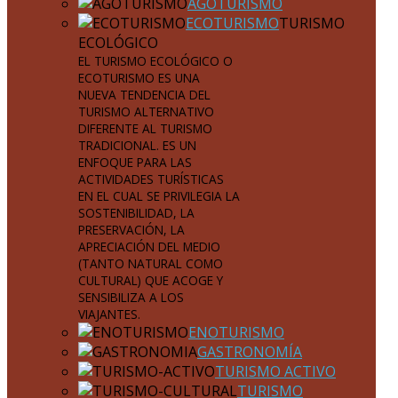
AGOTURISMO
ECOTURISMO
TURISMO
ECOLÓGICO
EL TURISMO ECOLÓGICO O
ECOTURISMO ES UNA
NUEVA TENDENCIA DEL
TURISMO ALTERNATIVO
DIFERENTE AL TURISMO
TRADICIONAL. ES UN
ENFOQUE PARA LAS
ACTIVIDADES TURÍSTICAS
EN EL CUAL SE PRIVILEGIA LA
SOSTENIBILIDAD, LA
PRESERVACIÓN, LA
APRECIACIÓN DEL MEDIO
(TANTO NATURAL COMO
CULTURAL) QUE ACOGE Y
SENSIBILIZA A LOS
VIAJANTES.
ENOTURISMO
GASTRONOMÍA
TURISMO ACTIVO
TURISMO