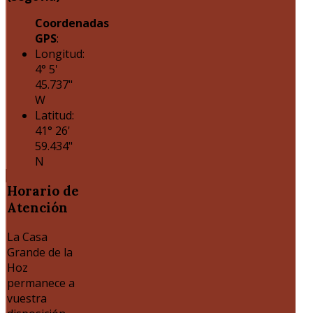
Coordenadas
GPS
:
Longitud:
4° 5'
45.737"
W
Latitud:
41° 26'
59.434"
N
Horario
de
Atención
La Casa
Grande de la
Hoz
permanece a
vuestra