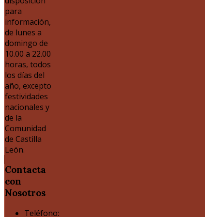
disposición
para
información,
de lunes a
domingo de
10.00 a 22.00
horas, todos
los días del
año, excepto
festividades
nacionales y
de la
Comunidad
de Castilla
León.
Contacta
con
Nosotros
Teléfono: