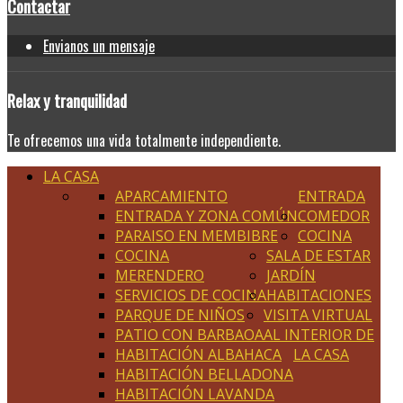
Contactar
Envianos un mensaje
Relax
y tranquilidad
Te ofrecemos una vida totalmente independiente.
LA CASA
APARCAMIENTO
ENTRADA
ENTRADA Y ZONA COMÚN
COMEDOR
PARAISO EN MEMBIBRE
COCINA
COCINA
SALA DE ESTAR
MERENDERO
JARDÍN
SERVICIOS DE COCINA
HABITACIONES
PARQUE DE NIÑOS
VISITA VIRTUAL
PATIO CON BARBAOA
AL INTERIOR DE
HABITACIÓN ALBAHACA
LA CASA
HABITACIÓN BELLADONA
HABITACIÓN LAVANDA