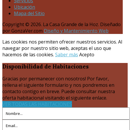
Servicios
Ubicación
Mapa del Sitio
Copyright © 2026. La Casa Grande de la Hoz. Diseñado
por GonzaVer.com
Diseño y Mantenimiento Web
Las cookies nos permiten ofrecer nuestros servicios. Al
navegar por nuestro sitio web, aceptas el uso que
hacemos de las cookies.
Saber más
Acepto
Disponibilidad
de Habitaciones
Gracias por permanecer con nosotros! Por favor,
rellena el siguiente formulario y nos pondremos en
contacto contigo en breve. Puede consultar nuestra
oferta habitacional visitando el siguiente enlace.
VER TODAS LAS HABITACIONES