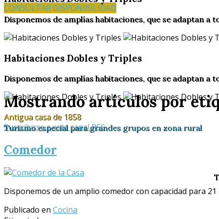
CONSULTAR DISPONIBILIDAD
Disponemos de amplías habitaciones, que se adaptan a t
Habitaciones Dobles y Triples
Disponemos de amplías habitaciones, que se adaptan a t
Mostrando artículos por eti
Antigua casa de 1858
Suscribirse a este canal RSS
Turismo especial para grandes grupos en zona rural
Comedor
T
Disponemos de un amplio comedor con capacidad para 21
Publicado en
Cocina