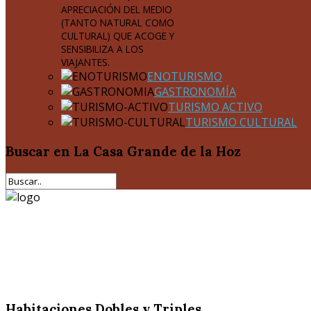
APRECIACIÓN DEL MEDIO
(TANTO NATURAL COMO
CULTURAL) QUE ACOGE Y
SENSIBILIZA A LOS
VIAJANTES.
ENOTURISMO
GASTRONOMÍA
TURISMO ACTIVO
TURISMO CULTURAL
Buscar
en La Casa Grande de la Hoz
Habitaciones Dobles y Triples