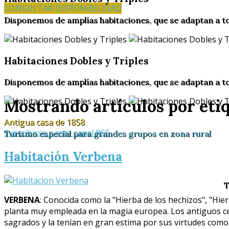
CONSULTAR DISPONIBILIDAD
Disponemos de amplías habitaciones, que se adaptan a t
Habitaciones Dobles y Triples
Disponemos de amplías habitaciones, que se adaptan a t
Mostrando artículos por etiq
Antigua casa de 1858
Suscribirse a este canal RSS
Turismo especial para grandes grupos en zona rural
Habitación Verbena
T
VERBENA
: Conocida como la "Hierba de los hechizos", "Hier
planta muy empleada en la magia europea. Los antiguos ce
sagrados y la tenían en gran estima por sus virtudes como 