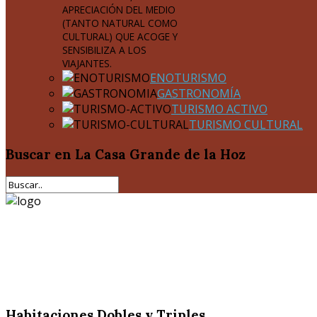
APRECIACIÓN DEL MEDIO
(TANTO NATURAL COMO
CULTURAL) QUE ACOGE Y
SENSIBILIZA A LOS
VIAJANTES.
ENOTURISMO
GASTRONOMÍA
TURISMO ACTIVO
TURISMO CULTURAL
Buscar
en La Casa Grande de la Hoz
Habitaciones Dobles y Triples