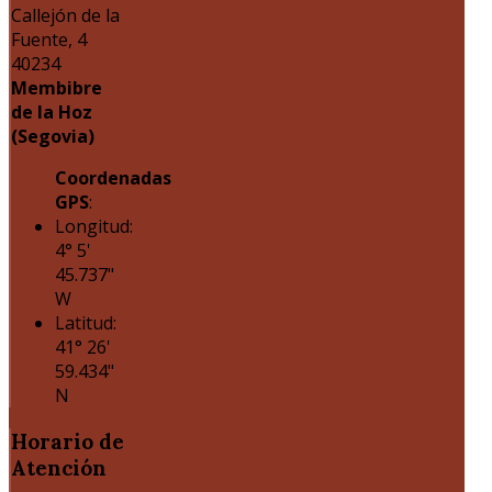
Callejón de la
Fuente, 4
40234
Membibre
de la Hoz
(Segovia)
Coordenadas
GPS
:
Longitud:
4° 5'
45.737"
W
Latitud:
41° 26'
59.434"
N
Horario
de
Atención