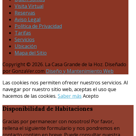
Visita Virtual
Reservas
Aviso Legal
Política de Privacidad
Tarifas
Servicios
Ubicación
Mapa del Sitio
Copyright © 2026. La Casa Grande de la Hoz. Diseñado
por GonzaVer.com
Diseño y Mantenimiento Web
Las cookies nos permiten ofrecer nuestros servicios. Al
navegar por nuestro sitio web, aceptas el uso que
hacemos de las cookies.
Saber más
Acepto
Disponibilidad
de Habitaciones
Gracias por permanecer con nosotros! Por favor,
rellena el siguiente formulario y nos pondremos en
contacto contigo en breve. Puede consultar nuestra