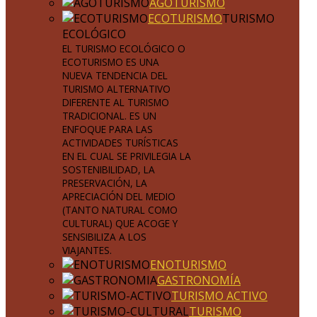
AGOTURISMO
ECOTURISMO
TURISMO
ECOLÓGICO
EL TURISMO ECOLÓGICO O
ECOTURISMO ES UNA
NUEVA TENDENCIA DEL
TURISMO ALTERNATIVO
DIFERENTE AL TURISMO
TRADICIONAL. ES UN
ENFOQUE PARA LAS
ACTIVIDADES TURÍSTICAS
EN EL CUAL SE PRIVILEGIA LA
SOSTENIBILIDAD, LA
PRESERVACIÓN, LA
APRECIACIÓN DEL MEDIO
(TANTO NATURAL COMO
CULTURAL) QUE ACOGE Y
SENSIBILIZA A LOS
VIAJANTES.
ENOTURISMO
GASTRONOMÍA
TURISMO ACTIVO
TURISMO