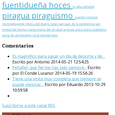
fuentidueña
hoces
la villa
peñafiel
piragua
piraguismo
puente romano
reconstituyente
ribera del duero
rutas
san juan de la penitencia
san
miguel de bernuy
santa maría del arrabal
segovia
sopa
sopa castellana
sopa de ajo
turismo rural
vencías
vino
Comentarios
Es magnífico para pasar un día de deporte y de…
Escrito por Antonio
2014-05-21 12:54:25
Peñafiel, que fiel me has sido siempre...
Escrito
por El Conde Lucanor
2014-05-19 15:56:26
Tiene una visita muy completa que siempre se
puede mejorar…
Escrito por Eduardo
2013-10-29
10:59:58
Suscribirse a este canal RSS