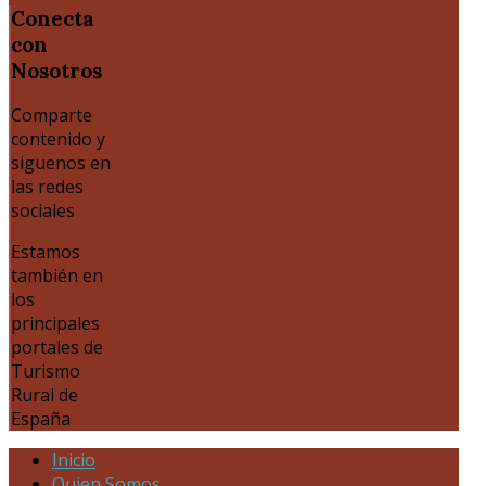
Conecta
con
Nosotros
Comparte
contenido y
siguenos en
las redes
sociales
Estamos
también en
los
principales
portales de
Turismo
Rural de
España
Inicio
Quien Somos