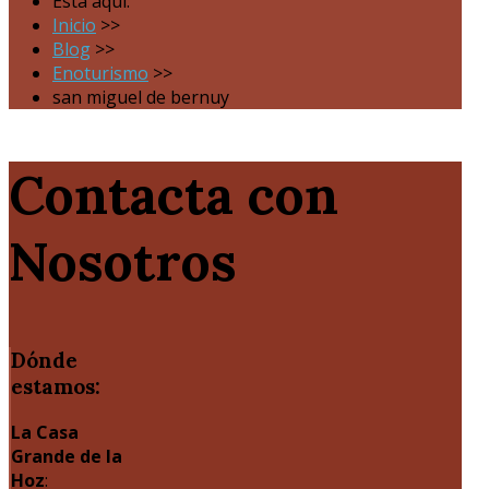
Está aquí:
Inicio
>>
Blog
>>
Enoturismo
>>
san miguel de bernuy
Contacta con
Nosotros
Dónde
estamos:
La Casa
Grande de la
Hoz
: