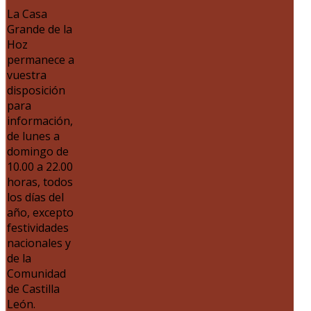
La Casa
Grande de la
Hoz
permanece a
vuestra
disposición
para
información,
de lunes a
domingo de
10.00 a 22.00
horas, todos
los días del
año, excepto
festividades
nacionales y
de la
Comunidad
de Castilla
León.