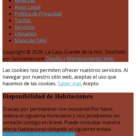
Reservas
Aviso Legal
Política de Privacidad
Tarifas
Servicios
Ubicación
Mapa del Sitio
Copyright © 2026. La Casa Grande de la Hoz. Diseñado
por GonzaVer.com
Diseño y Mantenimiento Web
Las cookies nos permiten ofrecer nuestros servicios. Al
navegar por nuestro sitio web, aceptas el uso que
hacemos de las cookies.
Saber más
Acepto
Disponibilidad
de Habitaciones
Gracias por permanecer con nosotros! Por favor,
rellena el siguiente formulario y nos pondremos en
contacto contigo en breve. Puede consultar nuestra
oferta habitacional visitando el siguiente enlace.
VER TODAS LAS HABITACIONES