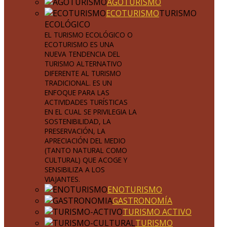
AGOTURISMO
ECOTURISMO
TURISMO
ECOLÓGICO
EL TURISMO ECOLÓGICO O
ECOTURISMO ES UNA
NUEVA TENDENCIA DEL
TURISMO ALTERNATIVO
DIFERENTE AL TURISMO
TRADICIONAL. ES UN
ENFOQUE PARA LAS
ACTIVIDADES TURÍSTICAS
EN EL CUAL SE PRIVILEGIA LA
SOSTENIBILIDAD, LA
PRESERVACIÓN, LA
APRECIACIÓN DEL MEDIO
(TANTO NATURAL COMO
CULTURAL) QUE ACOGE Y
SENSIBILIZA A LOS
VIAJANTES.
ENOTURISMO
GASTRONOMÍA
TURISMO ACTIVO
TURISMO