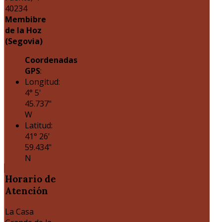
40234
Membibre
de la Hoz
(Segovia)
Coordenadas
GPS
:
Longitud:
4° 5'
45.737"
W
Latitud:
41° 26'
59.434"
N
Horario
de
Atención
La Casa