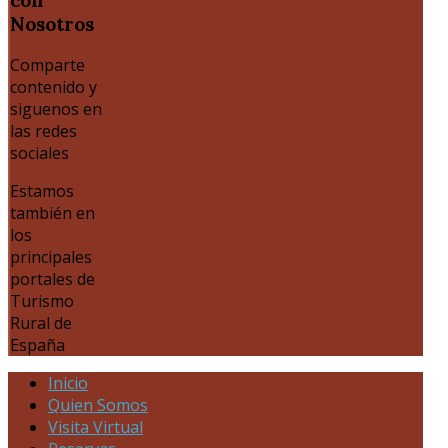
Nosotros
Comparte
contenido y
siguenos en
las redes
sociales
Estamos
también en
los
principales
portales de
Turismo
Rural de
España
Inicio
Quien Somos
Visita Virtual