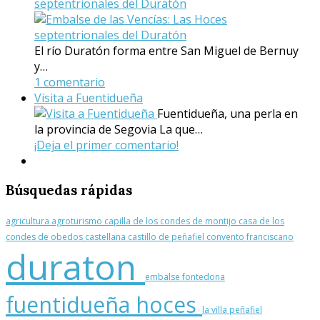
septentrionales del Duratón
El río Duratón forma entre San Miguel de Bernuy
y…
1 comentario
Visita a Fuentidueña
Fuentidueña, una perla en
la provincia de Segovia La que…
¡Deja el primer comentario!
Búsquedas
rápidas
agricultura
agroturismo
capilla de los condes de montijo
casa de los
condes de obedos
castellana
castillo de peñafiel
convento franciscano
duraton
embalse
fontedona
fuentidueña
hoces
la villa
peñafiel