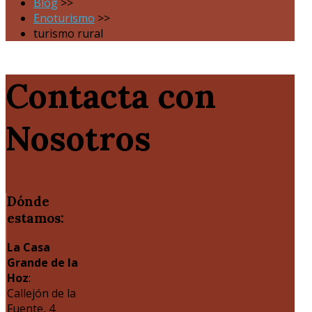
Blog
>>
Enoturismo
>>
turismo rural
Contacta con
Nosotros
Dónde
estamos:
La Casa
Grande de la
Hoz
:
Callejón de la
Fuente, 4