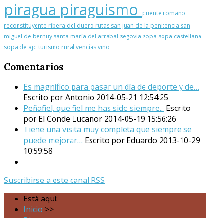
piragua
piraguismo
puente romano
reconstituyente
ribera del duero
rutas
san juan de la penitencia
san
miguel de bernuy
santa maría del arrabal
segovia
sopa
sopa castellana
sopa de ajo
turismo rural
vencías
vino
Comentarios
Es magnífico para pasar un día de deporte y de…
Escrito por Antonio
2014-05-21 12:54:25
Peñafiel, que fiel me has sido siempre...
Escrito
por El Conde Lucanor
2014-05-19 15:56:26
Tiene una visita muy completa que siempre se
puede mejorar…
Escrito por Eduardo
2013-10-29
10:59:58
Suscribirse a este canal RSS
Está aquí:
Inicio
>>