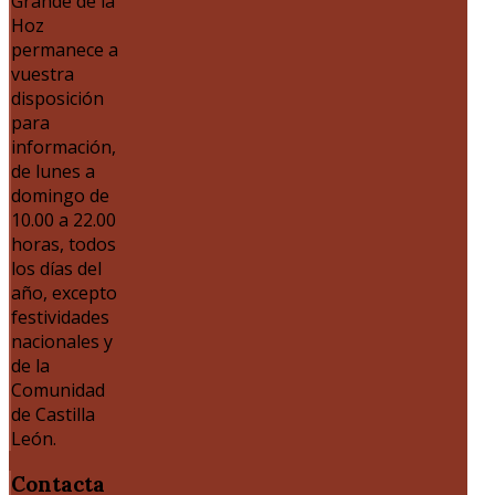
Grande de la
Hoz
permanece a
vuestra
disposición
para
información,
de lunes a
domingo de
10.00 a 22.00
horas, todos
los días del
año, excepto
festividades
nacionales y
de la
Comunidad
de Castilla
León.
Contacta