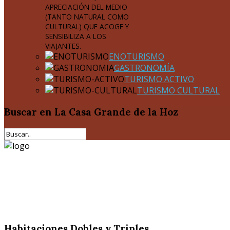
APRECIACIÓN DEL MEDIO
(TANTO NATURAL COMO
CULTURAL) QUE ACOGE Y
SENSIBILIZA A LOS
VIAJANTES.
ENOTURISMO
GASTRONOMÍA
TURISMO ACTIVO
TURISMO CULTURAL
Buscar
en La Casa Grande de la Hoz
Habitaciones Dobles y Triples