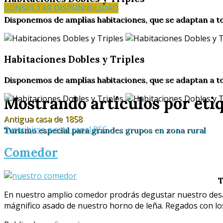
CONSULTAR DISPONIBILIDAD
Disponemos de amplías habitaciones, que se adaptan a t
Habitaciones Dobles y Triples
Disponemos de amplías habitaciones, que se adaptan a t
Mostrando artículos por etiq
Antigua casa de 1858
Suscribirse a este canal RSS
Turismo especial para grandes grupos en zona rural
Comedor
T
En nuestro amplio comedor prodrás degustar nuestro desay
mágnifico asado de nuestro horno de leña. Regados con los