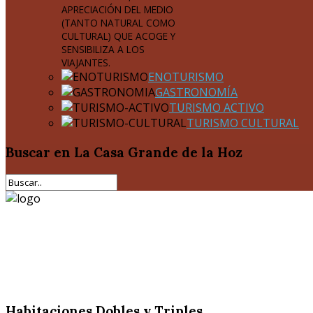
APRECIACIÓN DEL MEDIO
(TANTO NATURAL COMO
CULTURAL) QUE ACOGE Y
SENSIBILIZA A LOS
VIAJANTES.
ENOTURISMO
GASTRONOMÍA
TURISMO ACTIVO
TURISMO CULTURAL
Buscar
en La Casa Grande de la Hoz
Habitaciones Dobles y Triples