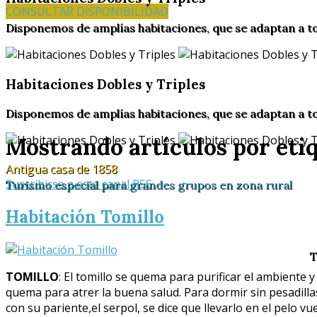
CONSULTAR DISPONIBILIDAD
Disponemos de amplías habitaciones, que se adaptan a t
Habitaciones Dobles y Triples
Disponemos de amplías habitaciones, que se adaptan a t
Mostrando artículos por etiq
Antigua casa de 1858
Suscribirse a este canal RSS
Turismo especial para grandes grupos en zona rural
Habitación Tomillo
T
TOMILLO
: El tomillo se quema para purificar el ambiente y
quema para atrer la buena salud. Para dormir sin pesadill
con su pariente,el serpol, se dice que llevarlo en el pelo vue