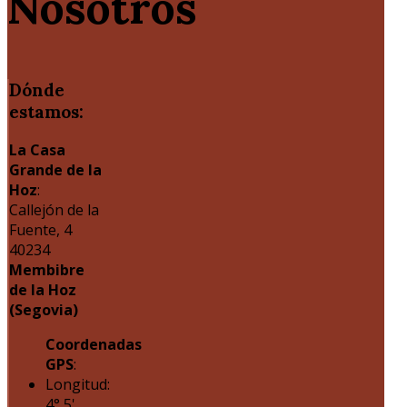
Nosotros
Dónde
estamos:
La Casa
Grande de la
Hoz
:
Callejón de la
Fuente, 4
40234
Membibre
de la Hoz
(Segovia)
Coordenadas
GPS
:
Longitud:
4° 5'