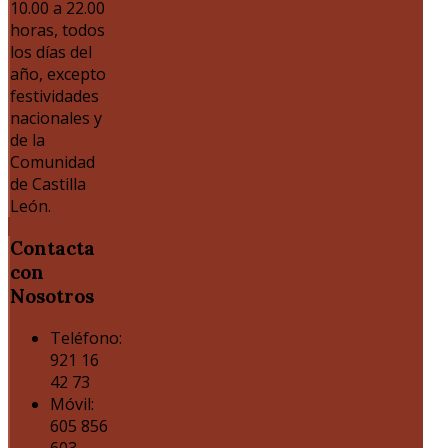
10.00 a 22.00
horas, todos
los días del
año, excepto
festividades
nacionales y
de la
Comunidad
de Castilla
León.
Contacta
con
Nosotros
Teléfono:
921 16
42 73
Móvil:
605 856
603