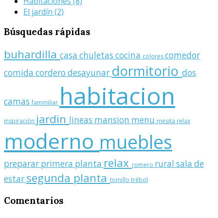
Habitaciones
(8)
El jardín
(2)
Búsquedas
rápidas
buhardilla
casa
chuletas
cocina
comedor
colores
dormitorio
comida
cordero
desayunar
dos
habitacion
camas
fammiliar
jardin
lineas
mansion
menu
inspiración
mesita relax
moderno
muebles
relax
preparar
primera planta
rural
sala de
romero
segunda planta
estar
tomillo
trébol
Comentarios