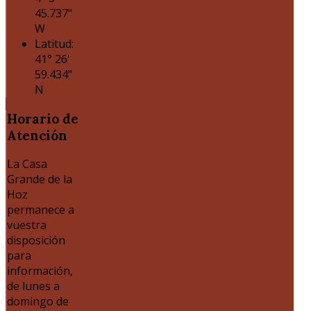
45.737"
W
Latitud:
41° 26'
59.434"
N
Horario
de
Atención
La Casa
Grande de la
Hoz
permanece a
vuestra
disposición
para
información,
de lunes a
domingo de