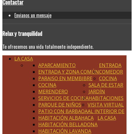
Contactar
Envianos un mensaje
Relax
y tranquilidad
Te ofrecemos una vida totalmente independiente.
LA CASA
APARCAMIENTO
ENTRADA
ENTRADA Y ZONA COMÚN
COMEDOR
PARAISO EN MEMBIBRE
COCINA
COCINA
SALA DE ESTAR
MERENDERO
JARDÍN
SERVICIOS DE COCINA
HABITACIONES
PARQUE DE NIÑOS
VISITA VIRTUAL
PATIO CON BARBAOA
AL INTERIOR DE
HABITACIÓN ALBAHACA
LA CASA
HABITACIÓN BELLADONA
HABITACIÓN LAVANDA