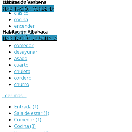
Etiquetado como
Habitación Verbena
HABITACIÓN VERBENA
clásico
cocina
encender
Habitación Albahaca
preparar
HABITACIÓN ALBAHACA
comida
comedor
desayunar
asado
cuarto
chuleta
cordero
churro
Leer más ...
Entrada
(1)
Sala de estar
(1)
Comedor
(1)
Cocina
(3)