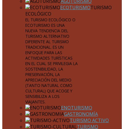
AGOTURISMO
ECOTURISMO
TURISMO
ECOLÓGICO
EL TURISMO ECOLÓGICO O
ECOTURISMO ES UNA
NUEVA TENDENCIA DEL
TURISMO ALTERNATIVO
DIFERENTE AL TURISMO
TRADICIONAL. ES UN
ENFOQUE PARA LAS
ACTIVIDADES TURÍSTICAS
EN EL CUAL SE PRIVILEGIA LA
SOSTENIBILIDAD, LA
PRESERVACIÓN, LA
APRECIACIÓN DEL MEDIO
(TANTO NATURAL COMO
CULTURAL) QUE ACOGE Y
SENSIBILIZA A LOS
VIAJANTES.
ENOTURISMO
GASTRONOMÍA
TURISMO ACTIVO
TURISMO