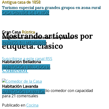
Antigua casa de 1858
Turismo especial para grandes grupos en zona rural
CASA GRANDE DE LA HOZ
Gran Casa
Rústica
Mostrando artículos por
Magnífica casa rústica de tres plantas
PARAISO EN MEMBIBRE
etiqueta: clásico
Suscribirse a este canal RSS
Habitación Belladona
HABITACIÓN BELLADONA
Comedor
Habitación Lavanda
Disponemos de un amplio comedor con capacidad
HABITACIÓN LAVANDA
para 21 comensales
Publicado en
Cocina