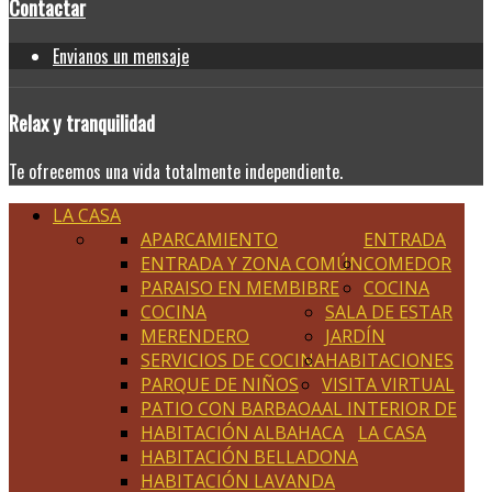
Contactar
Envianos un mensaje
Relax
y tranquilidad
Te ofrecemos una vida totalmente independiente.
LA CASA
APARCAMIENTO
ENTRADA
ENTRADA Y ZONA COMÚN
COMEDOR
PARAISO EN MEMBIBRE
COCINA
COCINA
SALA DE ESTAR
MERENDERO
JARDÍN
SERVICIOS DE COCINA
HABITACIONES
PARQUE DE NIÑOS
VISITA VIRTUAL
PATIO CON BARBAOA
AL INTERIOR DE
HABITACIÓN ALBAHACA
LA CASA
HABITACIÓN BELLADONA
HABITACIÓN LAVANDA