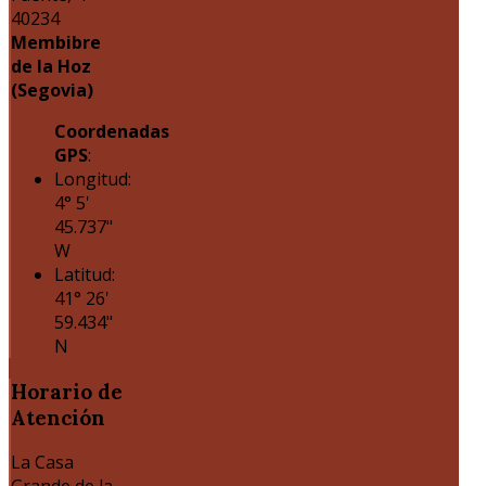
40234
Membibre
de la Hoz
(Segovia)
Coordenadas
GPS
:
Longitud:
4° 5'
45.737"
W
Latitud:
41° 26'
59.434"
N
Horario
de
Atención
La Casa