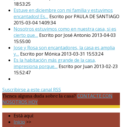
18:53:25
Estuve en diciembre con mi familia y estuvimos
encantados! Es…
Escrito por PAULA DE SANTIAGO
2015-03-04 14:09:34
Nosotros estuvimos como en nuestra casa, si es
cierto que…
Escrito por José Antonio
2013-04-03
15:55:00
Jose y Rosa son encantadores, la casa es amplia
y…
Escrito por Mónica
2013-03-31 15:53:24
Es la habitación más grande de la casa,
impresiona porque…
Escrito por Juan
2013-02-23
15:52:47
Suscribirse a este canal RSS
CONTACTE CON
Tienes alguna duda sobre la casa?
NOSOTROS HOY
Está aquí:
Inicio
>>