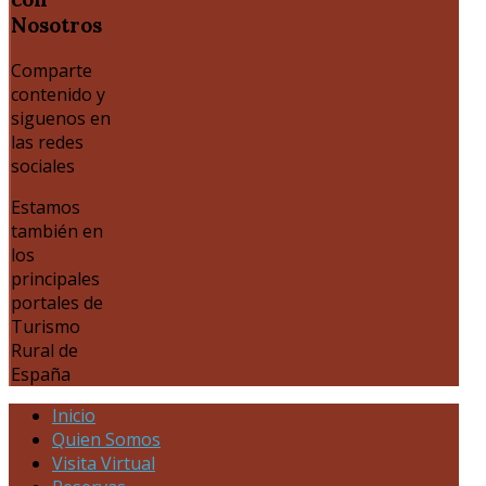
Nosotros
Comparte
contenido y
siguenos en
las redes
sociales
Estamos
también en
los
principales
portales de
Turismo
Rural de
España
Inicio
Quien Somos
Visita Virtual