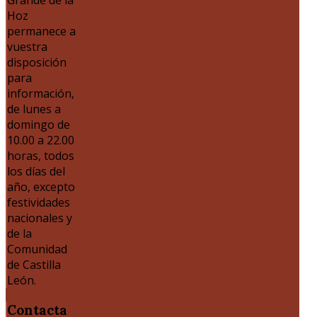
Grande de la
Hoz
permanece a
vuestra
disposición
para
información,
de lunes a
domingo de
10.00 a 22.00
horas, todos
los días del
año, excepto
festividades
nacionales y
de la
Comunidad
de Castilla
León.
Contacta