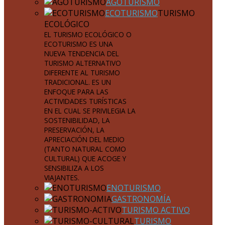
AGOTURISMO
ECOTURISMO
TURISMO
ECOLÓGICO
EL TURISMO ECOLÓGICO O
ECOTURISMO ES UNA
NUEVA TENDENCIA DEL
TURISMO ALTERNATIVO
DIFERENTE AL TURISMO
TRADICIONAL. ES UN
ENFOQUE PARA LAS
ACTIVIDADES TURÍSTICAS
EN EL CUAL SE PRIVILEGIA LA
SOSTENIBILIDAD, LA
PRESERVACIÓN, LA
APRECIACIÓN DEL MEDIO
(TANTO NATURAL COMO
CULTURAL) QUE ACOGE Y
SENSIBILIZA A LOS
VIAJANTES.
ENOTURISMO
GASTRONOMÍA
TURISMO ACTIVO
TURISMO