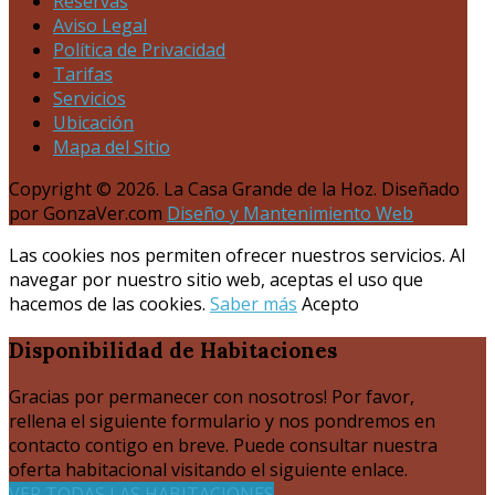
Reservas
Aviso Legal
Política de Privacidad
Tarifas
Servicios
Ubicación
Mapa del Sitio
Copyright © 2026. La Casa Grande de la Hoz. Diseñado
por GonzaVer.com
Diseño y Mantenimiento Web
Las cookies nos permiten ofrecer nuestros servicios. Al
navegar por nuestro sitio web, aceptas el uso que
hacemos de las cookies.
Saber más
Acepto
Disponibilidad
de Habitaciones
Gracias por permanecer con nosotros! Por favor,
rellena el siguiente formulario y nos pondremos en
contacto contigo en breve. Puede consultar nuestra
oferta habitacional visitando el siguiente enlace.
VER TODAS LAS HABITACIONES