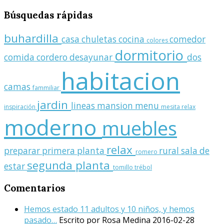
Búsquedas
rápidas
buhardilla
casa
chuletas
cocina
comedor
colores
dormitorio
comida
cordero
desayunar
dos
habitacion
camas
fammiliar
jardin
lineas
mansion
menu
inspiración
mesita relax
moderno
muebles
relax
preparar
primera planta
rural
sala de
romero
segunda planta
estar
tomillo
trébol
Comentarios
Hemos estado 11 adultos y 10 niños, y hemos
pasado…
Escrito por Rosa Medina
2016-02-28