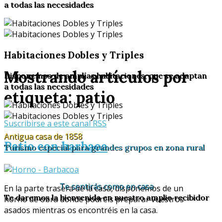
a todas las necesidades
Habitaciones Dobles y Triples
Mostrando artículos por
Disponemos de amplías habitaciones, que se adaptan
a todas las necesidades
etiqueta: patio
Suscribirse a este canal RSS
Antigua casa de 1858
Patio con barbaoa
Turismo especial para grandes grupos en zona rural
Te sentirás como en casa
En la parte trasera de la casa, disponemos de un
Te daremos la bienvenida en nuestro amplio recibidor
horno de obra donde podréis preparar vuestros
asados mientras os encontréis en la casa.