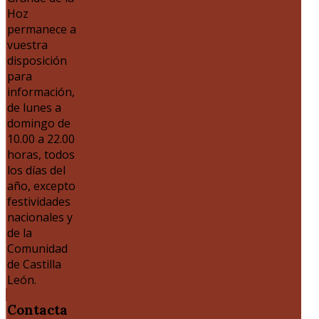
Hoz
permanece a
vuestra
disposición
para
información,
de lunes a
domingo de
10.00 a 22.00
horas, todos
los días del
año, excepto
festividades
nacionales y
de la
Comunidad
de Castilla
León.
Contacta