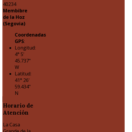
40234
Membibre
de la Hoz
(Segovia)
Coordenadas
GPS
:
Longitud:
4° 5'
45.737"
W
Latitud:
41° 26'
59.434"
N
Horario
de
Atención
La Casa
Grande de la