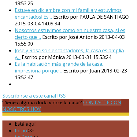
18:53:25
Estuve en diciembre con mi familia y estuvimos
encantados! Es…
Escrito por PAULA DE SANTIAGO
2015-03-04 14:09:34
Nosotros estuvimos como en nuestra casa, si es
cierto que…
Escrito por José Antonio
2013-04-03
15:55:00
Jose y Rosa son encantadores, la casa es amplia
y…
Escrito por Mónica
2013-03-31 15:53:24
Es la habitación más grande de la casa,
impresiona porque…
Escrito por Juan
2013-02-23
15:52:47
Suscribirse a este canal RSS
CONTACTE CON
Tienes alguna duda sobre la casa?
NOSOTROS HOY
Está aquí:
Inicio
>>