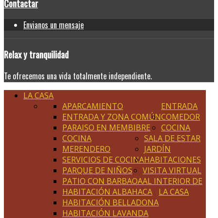
Contactar
Envianos un mensaje
Relax
y tranquilidad
Te ofrecemos una vida totalmente independiente.
LA CASA
APARCAMIENTO
ENTRADA
ENTRADA Y ZONA COMÚN
COMEDOR
PARAISO EN MEMBIBRE
COCINA
COCINA
SALA DE ESTAR
MERENDERO
JARDÍN
SERVICIOS DE COCINA
HABITACIONES
PARQUE DE NIÑOS
VISITA VIRTUAL
PATIO CON BARBAOA
AL INTERIOR DE
HABITACIÓN ALBAHACA
LA CASA
HABITACIÓN BELLADONA
HABITACIÓN LAVANDA