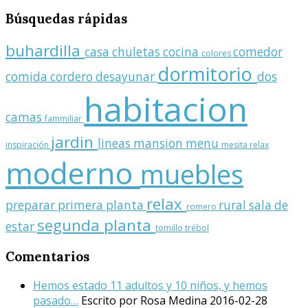
Búsquedas
rápidas
buhardilla
casa
chuletas
cocina
comedor
colores
dormitorio
comida
cordero
desayunar
dos
habitacion
camas
fammiliar
jardin
lineas
mansion
menu
inspiración
mesita relax
moderno
muebles
relax
preparar
primera planta
rural
sala de
romero
segunda planta
estar
tomillo
trébol
Comentarios
Hemos estado 11 adultos y 10 niños, y hemos
pasado…
Escrito por Rosa Medina
2016-02-28