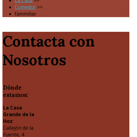
La Casa
>>
Comedor
>>
fammiliar
Contacta con
Nosotros
Dónde
estamos:
La Casa
Grande de la
Hoz
:
Callejón de la
Fuente, 4