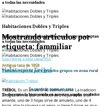
a todas las necesidades
Habitaciones Dobles y Triples
Mostrando artículos por
Disponemos de amplías habitaciones, que se adaptan
a todas las necesidades
etiqueta: fammiliar
Suscribirse a este canal RSS
Antigua casa de 1858
Habitación Trébol
Turismo especial para grandes grupos en zona rural
Te sentirás como en casa
TRÉBOL
: Es un amuleto de buena suerte. La tradicion
Te daremos la bienvenida en nuestro amplio recibidor
antigua afirma que un trébol de 2 hojas atrae a un
amante, uno de 3 hojas sirve de amuleto, uno de 4
hojas atre la riqueza y el amor, si tiene 5 hojas es muy