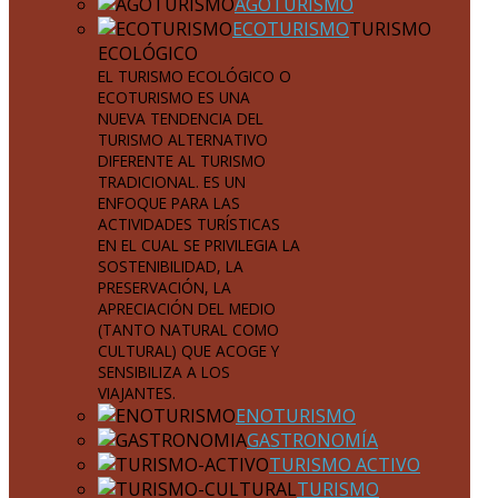
AGOTURISMO
ECOTURISMO
TURISMO
ECOLÓGICO
EL TURISMO ECOLÓGICO O
ECOTURISMO ES UNA
NUEVA TENDENCIA DEL
TURISMO ALTERNATIVO
DIFERENTE AL TURISMO
TRADICIONAL. ES UN
ENFOQUE PARA LAS
ACTIVIDADES TURÍSTICAS
EN EL CUAL SE PRIVILEGIA LA
SOSTENIBILIDAD, LA
PRESERVACIÓN, LA
APRECIACIÓN DEL MEDIO
(TANTO NATURAL COMO
CULTURAL) QUE ACOGE Y
SENSIBILIZA A LOS
VIAJANTES.
ENOTURISMO
GASTRONOMÍA
TURISMO ACTIVO
TURISMO