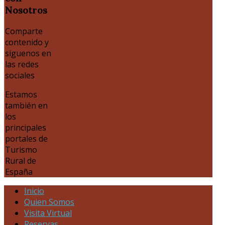
Nosotros
Comparte
contenido y
siguenos en
las redes
sociales
Estamos
también en
los
principales
portales de
Turismo
Rural de
España
Inicio
Quien Somos
Visita Virtual
Reservas