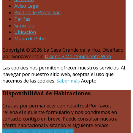
Aviso Legal
Política de Privacidad
Tarifas
Servicios
Ubicación
Mapa del Sitio
Copyright © 2026. La Casa Grande de la Hoz. Diseñado
por GonzaVer.com
Diseño y Mantenimiento Web
Las cookies nos permiten ofrecer nuestros servicios. Al
navegar por nuestro sitio web, aceptas el uso que
hacemos de las cookies.
Saber más
Acepto
Disponibilidad
de Habitaciones
Gracias por permanecer con nosotros! Por favor,
rellena el siguiente formulario y nos pondremos en
contacto contigo en breve. Puede consultar nuestra
oferta habitacional visitando el siguiente enlace.
VER TODAS LAS HABITACIONES