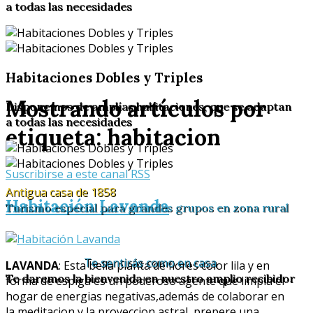
a todas las necesidades
Habitaciones Dobles y Triples
Mostrando artículos por
Disponemos de amplías habitaciones, que se adaptan
a todas las necesidades
etiqueta: habitacion
Suscribirse a este canal RSS
Antigua casa de 1858
Habitación Lavanda
Turismo especial para grandes grupos en zona rural
Te sentirás como en casa
LAVANDA
: Esta bella planta de flores color lila y en
Te daremos la bienvenida en nuestro amplio recibidor
forma de espiga es un poderoso agente que limpia el
hogar de energias negativas,además de colaborar en
la meditacion y la proyeccion astral, prepere una