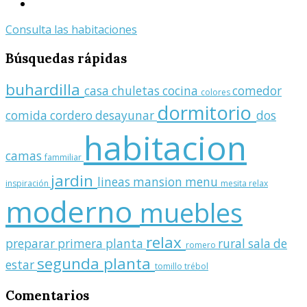
Consulta las habitaciones
Búsquedas
rápidas
buhardilla
casa
chuletas
cocina
comedor
colores
dormitorio
comida
cordero
desayunar
dos
habitacion
camas
fammiliar
jardin
lineas
mansion
menu
inspiración
mesita relax
moderno
muebles
relax
preparar
primera planta
rural
sala de
romero
segunda planta
estar
tomillo
trébol
Comentarios