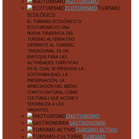
AGOTURISMO
ECOTURISMO
TURISMO
ECOLÓGICO
EL TURISMO ECOLÓGICO O
ECOTURISMO ES UNA
NUEVA TENDENCIA DEL
TURISMO ALTERNATIVO
DIFERENTE AL TURISMO
TRADICIONAL. ES UN
ENFOQUE PARA LAS
ACTIVIDADES TURÍSTICAS
EN EL CUAL SE PRIVILEGIA LA
SOSTENIBILIDAD, LA
PRESERVACIÓN, LA
APRECIACIÓN DEL MEDIO
(TANTO NATURAL COMO
CULTURAL) QUE ACOGE Y
SENSIBILIZA A LOS
VIAJANTES.
ENOTURISMO
GASTRONOMÍA
TURISMO ACTIVO
TURISMO