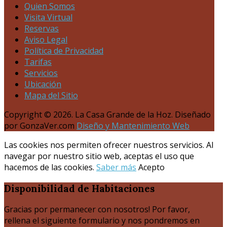
Quien Somos
Visita Virtual
Reservas
Aviso Legal
Política de Privacidad
Tarifas
Servicios
Ubicación
Mapa del Sitio
Copyright © 2026. La Casa Grande de la Hoz. Diseñado
por GonzaVer.com
Diseño y Mantenimiento Web
Las cookies nos permiten ofrecer nuestros servicios. Al
navegar por nuestro sitio web, aceptas el uso que
hacemos de las cookies.
Saber más
Acepto
Disponibilidad
de Habitaciones
Gracias por permanecer con nosotros! Por favor,
rellena el siguiente formulario y nos pondremos en