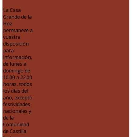
La Casa
Grande de la
Hoz
permanece a
vuestra
disposición
para
información,
de lunes a
domingo de
10.00 a 22.00
horas, todos
los días del
año, excepto
festividades
nacionales y
de la
Comunidad
de Castilla