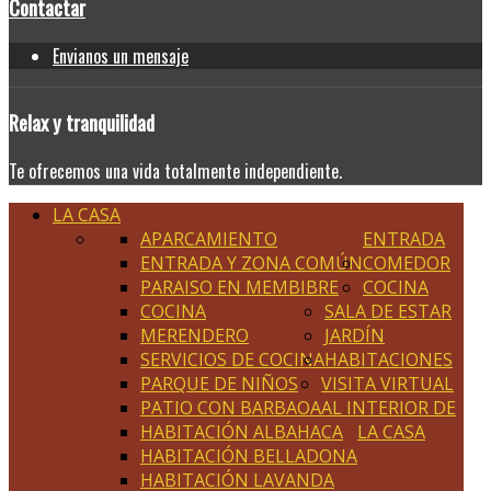
Contactar
Envianos un mensaje
Relax
y tranquilidad
Te ofrecemos una vida totalmente independiente.
LA CASA
APARCAMIENTO
ENTRADA
ENTRADA Y ZONA COMÚN
COMEDOR
PARAISO EN MEMBIBRE
COCINA
COCINA
SALA DE ESTAR
MERENDERO
JARDÍN
SERVICIOS DE COCINA
HABITACIONES
PARQUE DE NIÑOS
VISITA VIRTUAL
PATIO CON BARBAOA
AL INTERIOR DE
HABITACIÓN ALBAHACA
LA CASA
HABITACIÓN BELLADONA
HABITACIÓN LAVANDA