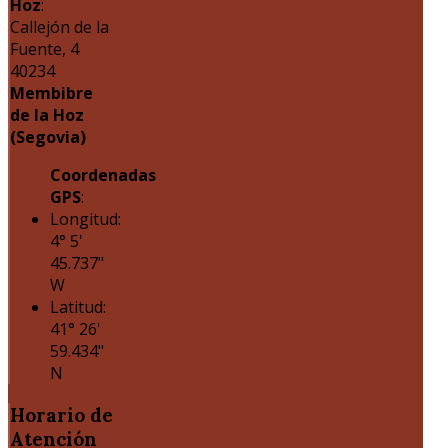
Hoz
:
Callejón de la
Fuente, 4
40234
Membibre
de la Hoz
(Segovia)
Coordenadas
GPS
:
Longitud:
4° 5'
45.737"
W
Latitud:
41° 26'
59.434"
N
Horario
de
Atención