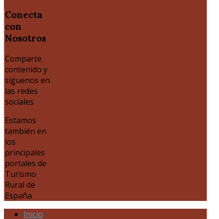
Conecta
con
Nosotros
Comparte
contenido y
siguenos en
las redes
sociales
Estamos
también en
los
principales
portales de
Turismo
Rural de
España
Inicio