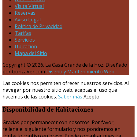
Visita Virtual
Reservas
Aviso Legal
Política de Privacidad
Tarifas
Servicios
Ubicación
Mapa del Sitio
Copyright © 2026. La Casa Grande de la Hoz. Diseñado
por GonzaVer.com
Diseño y Mantenimiento Web
Las cookies nos permiten ofrecer nuestros servicios. Al
navegar por nuestro sitio web, aceptas el uso que
hacemos de las cookies.
Saber más
Acepto
Disponibilidad
de Habitaciones
Gracias por permanecer con nosotros! Por favor,
rellena el siguiente formulario y nos pondremos en
contacto contigo en breve. Puede consultar nuestra