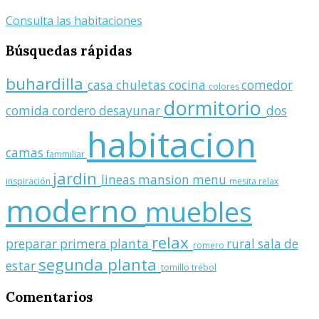
Consulta las habitaciones
Búsquedas
rápidas
buhardilla
casa
chuletas
cocina
comedor
colores
dormitorio
comida
cordero
desayunar
dos
habitacion
camas
fammiliar
jardin
lineas
mansion
menu
inspiración
mesita relax
moderno
muebles
relax
preparar
primera planta
rural
sala de
romero
segunda planta
estar
tomillo
trébol
Comentarios