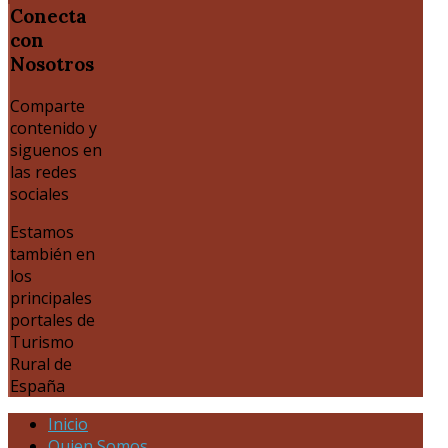
Conecta
con
Nosotros
Comparte
contenido y
siguenos en
las redes
sociales
Estamos
también en
los
principales
portales de
Turismo
Rural de
España
Inicio
Quien Somos