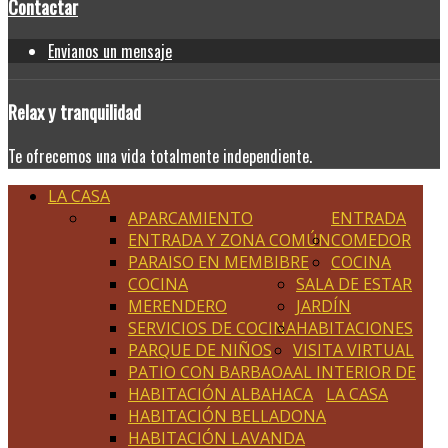
Contactar
Envianos un mensaje
Relax
y tranquilidad
Te ofrecemos una vida totalmente independiente.
LA CASA
APARCAMIENTO
ENTRADA
ENTRADA Y ZONA COMÚN
COMEDOR
PARAISO EN MEMBIBRE
COCINA
COCINA
SALA DE ESTAR
MERENDERO
JARDÍN
SERVICIOS DE COCINA
HABITACIONES
PARQUE DE NIÑOS
VISITA VIRTUAL
PATIO CON BARBAOA
AL INTERIOR DE
HABITACIÓN ALBAHACA
LA CASA
HABITACIÓN BELLADONA
HABITACIÓN LAVANDA