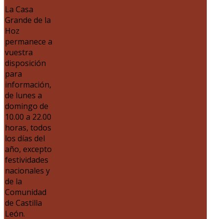
La Casa
Grande de la
Hoz
permanece a
vuestra
disposición
para
información,
de lunes a
domingo de
10.00 a 22.00
horas, todos
los días del
año, excepto
festividades
nacionales y
de la
Comunidad
de Castilla
León.