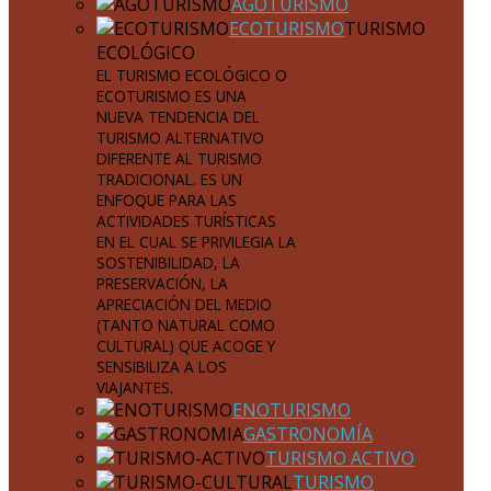
AGOTURISMO
ECOTURISMO
TURISMO
ECOLÓGICO
EL TURISMO ECOLÓGICO O
ECOTURISMO ES UNA
NUEVA TENDENCIA DEL
TURISMO ALTERNATIVO
DIFERENTE AL TURISMO
TRADICIONAL. ES UN
ENFOQUE PARA LAS
ACTIVIDADES TURÍSTICAS
EN EL CUAL SE PRIVILEGIA LA
SOSTENIBILIDAD, LA
PRESERVACIÓN, LA
APRECIACIÓN DEL MEDIO
(TANTO NATURAL COMO
CULTURAL) QUE ACOGE Y
SENSIBILIZA A LOS
VIAJANTES.
ENOTURISMO
GASTRONOMÍA
TURISMO ACTIVO
TURISMO