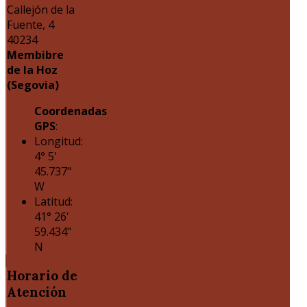
Callejón de la
Fuente, 4
40234
Membibre
de la Hoz
(Segovia)
Coordenadas
GPS
:
Longitud:
4° 5'
45.737"
W
Latitud:
41° 26'
59.434"
N
Horario
de
Atención