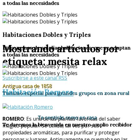
a todas las necesidades
Habitaciones Dobles y Triples
Mostrando artículos por
Disponemos de amplías habitaciones, que se adaptan
a todas las necesidades
etiqueta: mesita relax
Suscribirse a este canal RSS
Antigua casa de 1858
Habitación Romero
Turismo especial para grandes grupos en zona rural
Te sentirás como en casa
ROMERO
: Es una de las plantas favoritas del saber
Te daremos la bienvenida en nuestro amplio recibidor
mágico popular. Se utiliza, tal vez por sus
propiedades aromáticas, para purificar y proteger
personas y lugares. Antiguamente se quemaba en las