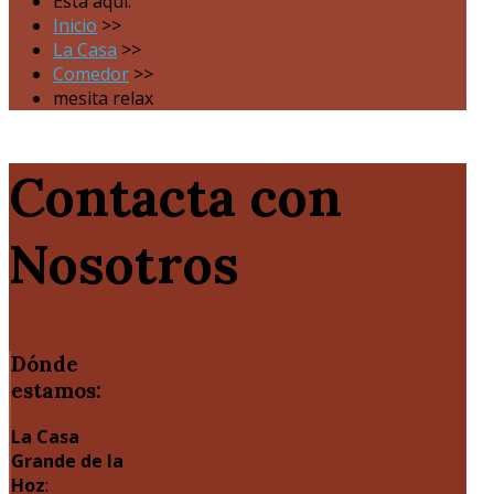
Está aquí:
Inicio
>>
La Casa
>>
Comedor
>>
mesita relax
Contacta con
Nosotros
Dónde
estamos:
La Casa
Grande de la
Hoz
: