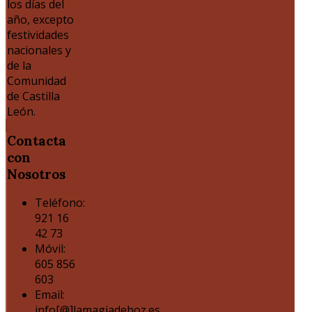
los días del
año, excepto
festividades
nacionales y
de la
Comunidad
de Castilla
León.
Contacta
con
Nosotros
Teléfono:
921 16
42 73
Móvil:
605 856
603
Email:
info[@]lamagiadehoz.es