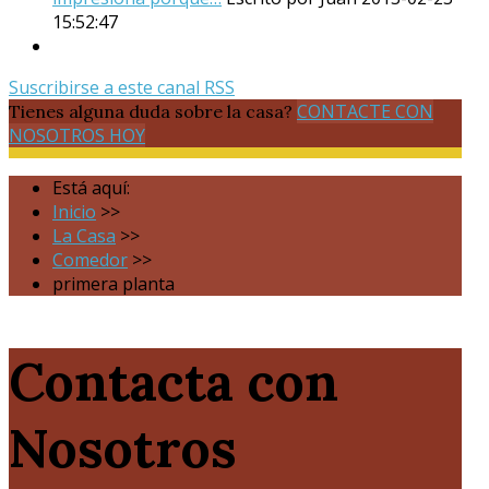
15:52:47
Suscribirse a este canal RSS
CONTACTE CON
Tienes alguna duda sobre la casa?
NOSOTROS HOY
Está aquí:
Inicio
>>
La Casa
>>
Comedor
>>
primera planta
Contacta con
Nosotros