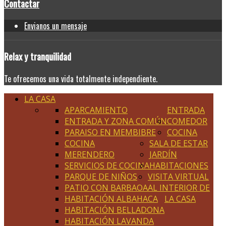
Contactar
Envianos un mensaje
Relax
y tranquilidad
Te ofrecemos una vida totalmente independiente.
LA CASA
APARCAMIENTO
ENTRADA
ENTRADA Y ZONA COMÚN
COMEDOR
PARAISO EN MEMBIBRE
COCINA
COCINA
SALA DE ESTAR
MERENDERO
JARDÍN
SERVICIOS DE COCINA
HABITACIONES
PARQUE DE NIÑOS
VISITA VIRTUAL
PATIO CON BARBAOA
AL INTERIOR DE
HABITACIÓN ALBAHACA
LA CASA
HABITACIÓN BELLADONA
HABITACIÓN LAVANDA