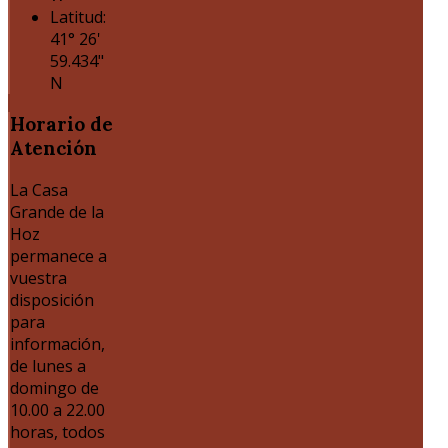
Latitud:
41° 26'
59.434"
N
Horario
de
Atención
La Casa
Grande de la
Hoz
permanece a
vuestra
disposición
para
información,
de lunes a
domingo de
10.00 a 22.00
horas, todos