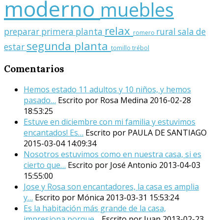
moderno
muebles
relax
preparar
primera planta
rural
sala de
romero
segunda planta
estar
tomillo
trébol
Comentarios
Hemos estado 11 adultos y 10 niños, y hemos
pasado…
Escrito por Rosa Medina
2016-02-28
18:53:25
Estuve en diciembre con mi familia y estuvimos
encantados! Es…
Escrito por PAULA DE SANTIAGO
2015-03-04 14:09:34
Nosotros estuvimos como en nuestra casa, si es
cierto que…
Escrito por José Antonio
2013-04-03
15:55:00
Jose y Rosa son encantadores, la casa es amplia
y…
Escrito por Mónica
2013-03-31 15:53:24
Es la habitación más grande de la casa,
impresiona porque…
Escrito por Juan
2013-02-23