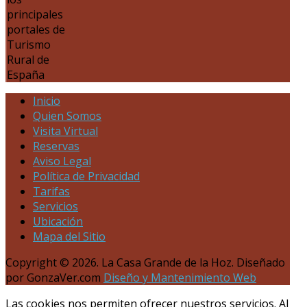
principales
portales de
Turismo
Rural de
España
Inicio
Quien Somos
Visita Virtual
Reservas
Aviso Legal
Política de Privacidad
Tarifas
Servicios
Ubicación
Mapa del Sitio
Copyright © 2026. La Casa Grande de la Hoz. Diseñado
por GonzaVer.com
Diseño y Mantenimiento Web
Las cookies nos permiten ofrecer nuestros servicios. Al