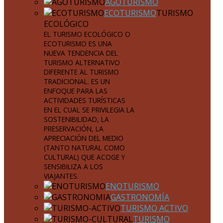
AGOTURISMO
ECOTURISMO
TURISMO
ECOLÓGICO
EL TURISMO ECOLÓGICO O
ECOTURISMO ES UNA
NUEVA TENDENCIA DEL
TURISMO ALTERNATIVO
DIFERENTE AL TURISMO
TRADICIONAL. ES UN
ENFOQUE PARA LAS
ACTIVIDADES TURÍSTICAS
EN EL CUAL SE PRIVILEGIA LA
SOSTENIBILIDAD, LA
PRESERVACIÓN, LA
APRECIACIÓN DEL MEDIO
(TANTO NATURAL COMO
CULTURAL) QUE ACOGE Y
SENSIBILIZA A LOS
VIAJANTES.
ENOTURISMO
GASTRONOMÍA
TURISMO ACTIVO
TURISMO