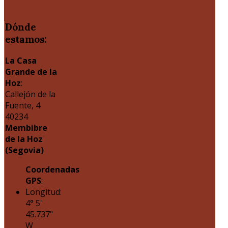
Dónde
estamos:
La Casa
Grande de la
Hoz
:
Callejón de la
Fuente, 4
40234
Membibre
de la Hoz
(Segovia)
Coordenadas
GPS
:
Longitud:
4° 5'
45.737"
W