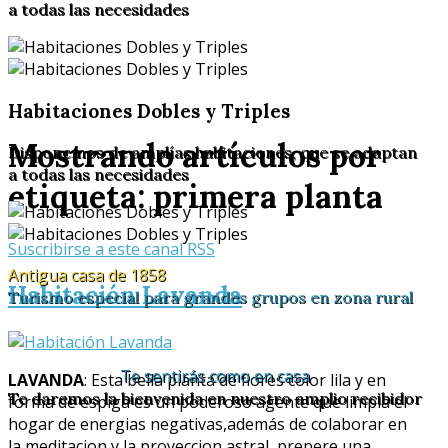
a todas las necesidades
Habitaciones Dobles y Triples
Mostrando artículos por
Disponemos de amplías habitaciones, que se adaptan
a todas las necesidades
etiqueta: primera planta
Suscribirse a este canal RSS
Antigua casa de 1858
Habitación Lavanda
Turismo especial para grandes grupos en zona rural
Te sentirás como en casa
LAVANDA
: Esta bella planta de flores color lila y en
Te daremos la bienvenida en nuestro amplio recibidor
forma de espiga es un poderoso agente que limpia el
hogar de energias negativas,además de colaborar en
la meditacion y la proyeccion astral, prepere una