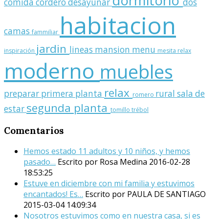
dormitorio
comida
cordero
desayunar
dos
habitacion
camas
fammiliar
jardin
lineas
mansion
menu
inspiración
mesita relax
moderno
muebles
relax
preparar
primera planta
rural
sala de
romero
segunda planta
estar
tomillo
trébol
Comentarios
Hemos estado 11 adultos y 10 niños, y hemos
pasado…
Escrito por Rosa Medina
2016-02-28
18:53:25
Estuve en diciembre con mi familia y estuvimos
encantados! Es…
Escrito por PAULA DE SANTIAGO
2015-03-04 14:09:34
Nosotros estuvimos como en nuestra casa, si es