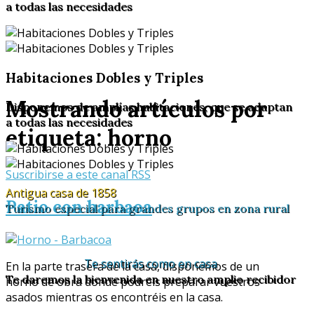
a todas las necesidades
Habitaciones Dobles y Triples
Mostrando artículos por
Disponemos de amplías habitaciones, que se adaptan
a todas las necesidades
etiqueta: horno
Suscribirse a este canal RSS
Antigua casa de 1858
Patio con barbaoa
Turismo especial para grandes grupos en zona rural
Te sentirás como en casa
En la parte trasera de la casa, disponemos de un
Te daremos la bienvenida en nuestro amplio recibidor
horno de obra donde podréis preparar vuestros
asados mientras os encontréis en la casa.