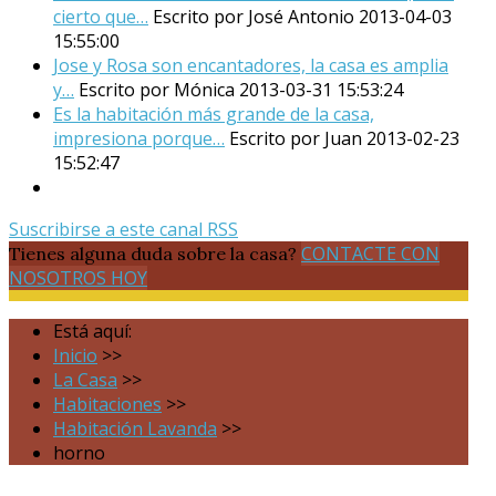
cierto que…
Escrito por José Antonio
2013-04-03
15:55:00
Jose y Rosa son encantadores, la casa es amplia
y…
Escrito por Mónica
2013-03-31 15:53:24
Es la habitación más grande de la casa,
impresiona porque…
Escrito por Juan
2013-02-23
15:52:47
Suscribirse a este canal RSS
CONTACTE CON
Tienes alguna duda sobre la casa?
NOSOTROS HOY
Está aquí:
Inicio
>>
La Casa
>>
Habitaciones
>>
Habitación Lavanda
>>
horno