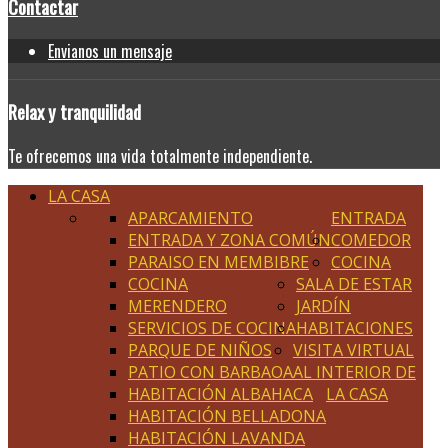
Contactar
Envianos un mensaje
Relax
y tranquilidad
Te ofrecemos una vida totalmente independiente.
LA CASA
APARCAMIENTO
ENTRADA
ENTRADA Y ZONA COMÚN
COMEDOR
PARAISO EN MEMBIBRE
COCINA
COCINA
SALA DE ESTAR
MERENDERO
JARDÍN
SERVICIOS DE COCINA
HABITACIONES
PARQUE DE NIÑOS
VISITA VIRTUAL
PATIO CON BARBAOA
AL INTERIOR DE
HABITACIÓN ALBAHACA
LA CASA
HABITACIÓN BELLADONA
HABITACIÓN LAVANDA