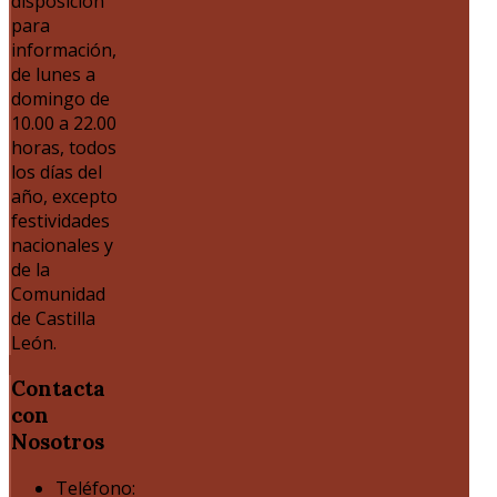
disposición
para
información,
de lunes a
domingo de
10.00 a 22.00
horas, todos
los días del
año, excepto
festividades
nacionales y
de la
Comunidad
de Castilla
León.
Contacta
con
Nosotros
Teléfono: