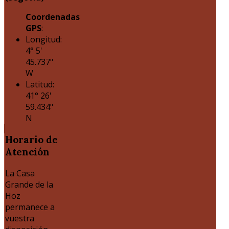
Coordenadas
GPS
:
Longitud:
4° 5'
45.737"
W
Latitud:
41° 26'
59.434"
N
Horario
de
Atención
La Casa
Grande de la
Hoz
permanece a
vuestra