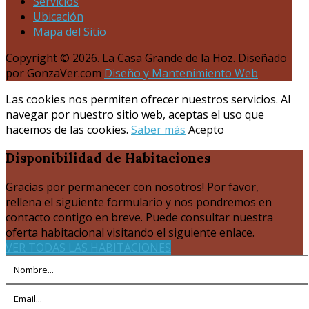
Servicios
Ubicación
Mapa del Sitio
Copyright © 2026. La Casa Grande de la Hoz. Diseñado
por GonzaVer.com
Diseño y Mantenimiento Web
Las cookies nos permiten ofrecer nuestros servicios. Al
navegar por nuestro sitio web, aceptas el uso que
hacemos de las cookies.
Saber más
Acepto
Disponibilidad
de Habitaciones
Gracias por permanecer con nosotros! Por favor,
rellena el siguiente formulario y nos pondremos en
contacto contigo en breve. Puede consultar nuestra
oferta habitacional visitando el siguiente enlace.
VER TODAS LAS HABITACIONES