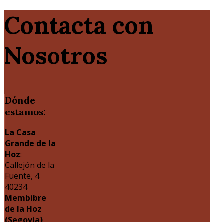
Contacta con
Nosotros
Dónde
estamos:
La Casa
Grande de la
Hoz
:
Callejón de la
Fuente, 4
40234
Membibre
de la Hoz
(Segovia)