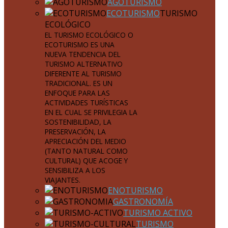
AGOTURISMO
ECOTURISMO
TURISMO
ECOLÓGICO
EL TURISMO ECOLÓGICO O
ECOTURISMO ES UNA
NUEVA TENDENCIA DEL
TURISMO ALTERNATIVO
DIFERENTE AL TURISMO
TRADICIONAL. ES UN
ENFOQUE PARA LAS
ACTIVIDADES TURÍSTICAS
EN EL CUAL SE PRIVILEGIA LA
SOSTENIBILIDAD, LA
PRESERVACIÓN, LA
APRECIACIÓN DEL MEDIO
(TANTO NATURAL COMO
CULTURAL) QUE ACOGE Y
SENSIBILIZA A LOS
VIAJANTES.
ENOTURISMO
GASTRONOMÍA
TURISMO ACTIVO
TURISMO