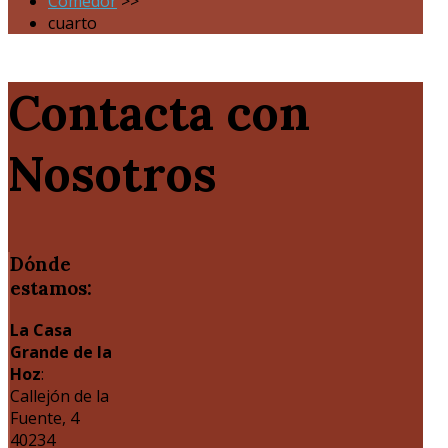
Comedor
>>
cuarto
Contacta con
Nosotros
Dónde
estamos:
La Casa
Grande de la
Hoz
:
Callejón de la
Fuente, 4
40234