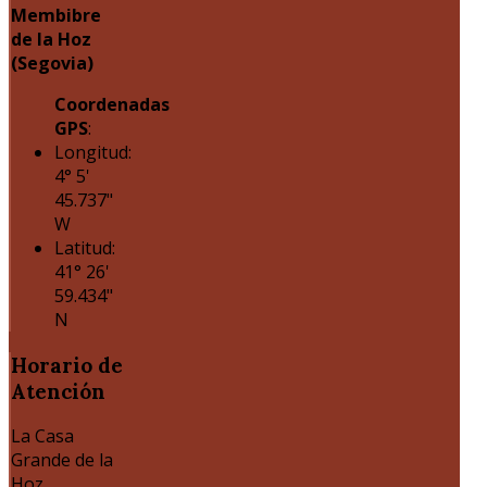
Membibre
de la Hoz
(Segovia)
Coordenadas
GPS
:
Longitud:
4° 5'
45.737"
W
Latitud:
41° 26'
59.434"
N
Horario
de
Atención
La Casa
Grande de la
Hoz