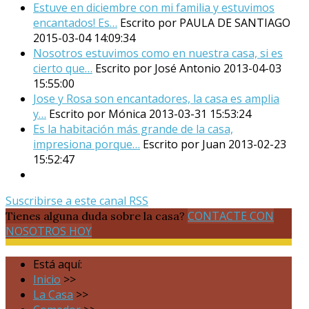
Estuve en diciembre con mi familia y estuvimos
encantados! Es…
Escrito por PAULA DE SANTIAGO
2015-03-04 14:09:34
Nosotros estuvimos como en nuestra casa, si es
cierto que…
Escrito por José Antonio
2013-04-03
15:55:00
Jose y Rosa son encantadores, la casa es amplia
y…
Escrito por Mónica
2013-03-31 15:53:24
Es la habitación más grande de la casa,
impresiona porque…
Escrito por Juan
2013-02-23
15:52:47
Suscribirse a este canal RSS
CONTACTE CON
Tienes alguna duda sobre la casa?
NOSOTROS HOY
Está aquí:
Inicio
>>
La Casa
>>