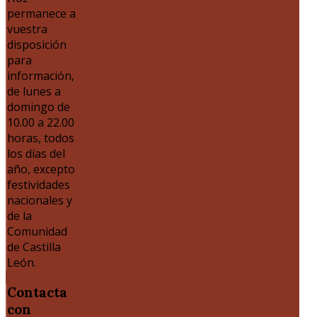
permanece a
vuestra
disposición
para
información,
de lunes a
domingo de
10.00 a 22.00
horas, todos
los días del
año, excepto
festividades
nacionales y
de la
Comunidad
de Castilla
León.
Contacta
con