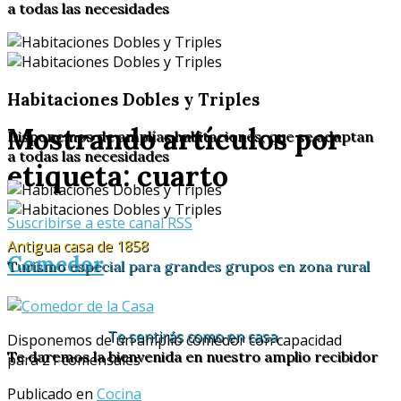
a todas las necesidades
Habitaciones Dobles y Triples
Mostrando artículos por
Disponemos de amplías habitaciones, que se adaptan
a todas las necesidades
etiqueta: cuarto
Suscribirse a este canal RSS
Antigua casa de 1858
Comedor
Turismo especial para grandes grupos en zona rural
Te sentirás como en casa
Disponemos de un amplio comedor con capacidad
Te daremos la bienvenida en nuestro amplio recibidor
para 21 comensales
Publicado en
Cocina