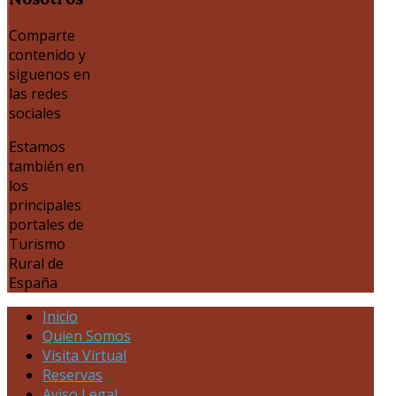
Comparte
contenido y
siguenos en
las redes
sociales
Estamos
también en
los
principales
portales de
Turismo
Rural de
España
Inicio
Quien Somos
Visita Virtual
Reservas
Aviso Legal