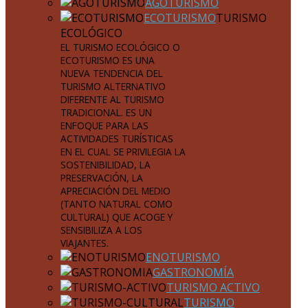
AGOTURISMO
ECOTURISMO
TURISMO
ECOLÓGICO
EL TURISMO ECOLÓGICO O
ECOTURISMO ES UNA
NUEVA TENDENCIA DEL
TURISMO ALTERNATIVO
DIFERENTE AL TURISMO
TRADICIONAL. ES UN
ENFOQUE PARA LAS
ACTIVIDADES TURÍSTICAS
EN EL CUAL SE PRIVILEGIA LA
SOSTENIBILIDAD, LA
PRESERVACIÓN, LA
APRECIACIÓN DEL MEDIO
(TANTO NATURAL COMO
CULTURAL) QUE ACOGE Y
SENSIBILIZA A LOS
VIAJANTES.
ENOTURISMO
GASTRONOMÍA
TURISMO ACTIVO
TURISMO