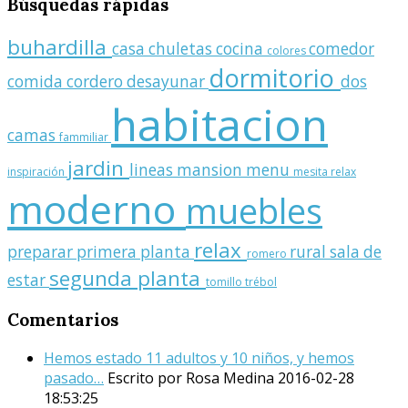
Búsquedas
rápidas
buhardilla
casa
chuletas
cocina
comedor
colores
dormitorio
comida
cordero
desayunar
dos
habitacion
camas
fammiliar
jardin
lineas
mansion
menu
inspiración
mesita relax
moderno
muebles
relax
preparar
primera planta
rural
sala de
romero
segunda planta
estar
tomillo
trébol
Comentarios
Hemos estado 11 adultos y 10 niños, y hemos
pasado…
Escrito por Rosa Medina
2016-02-28
18:53:25