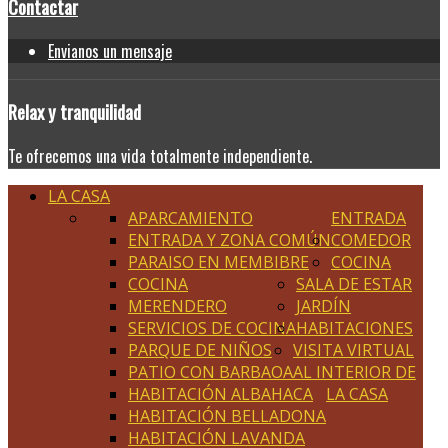
Contactar
Envianos un mensaje
Relax
y tranquilidad
Te ofrecemos una vida totalmente independiente.
LA CASA
APARCAMIENTO
ENTRADA
ENTRADA Y ZONA COMÚN
COMEDOR
PARAISO EN MEMBIBRE
COCINA
COCINA
SALA DE ESTAR
MERENDERO
JARDÍN
SERVICIOS DE COCINA
HABITACIONES
PARQUE DE NIÑOS
VISITA VIRTUAL
PATIO CON BARBAOA
AL INTERIOR DE
HABITACIÓN ALBAHACA
LA CASA
HABITACIÓN BELLADONA
HABITACIÓN LAVANDA