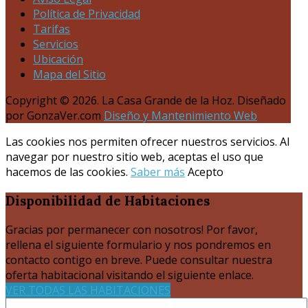
Política de Privacidad
Tarifas
Servicios
Ubicación
Mapa del Sitio
Copyright © 2026. La Casa Grande de la Hoz. Diseñado
por GonzaVer.com
Diseño y Mantenimiento Web
Las cookies nos permiten ofrecer nuestros servicios. Al
navegar por nuestro sitio web, aceptas el uso que
hacemos de las cookies.
Saber más
Acepto
Disponibilidad
de Habitaciones
Gracias por permanecer con nosotros! Por favor,
rellena el siguiente formulario y nos pondremos en
contacto contigo en breve. Puede consultar nuestra
oferta habitacional visitando el siguiente enlace.
VER TODAS LAS HABITACIONES