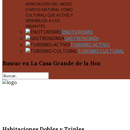
APRECIACIÓN DEL MEDIO
(TANTO NATURAL COMO
CULTURAL) QUE ACOGE Y
SENSIBILIZA A LOS
VIAJANTES.
ENOTURISMO
GASTRONOMÍA
TURISMO ACTIVO
TURISMO CULTURAL
Buscar
en La Casa Grande de la Hoz
Habitaciones Dobles y Triples