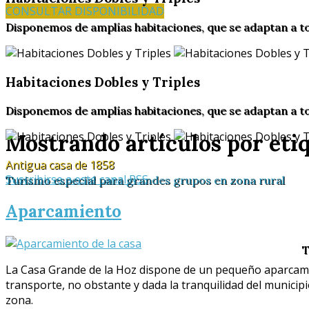
CONSULTAR DISPONIBILIDAD
Disponemos de amplías habitaciones, que se adaptan a t
Habitaciones Dobles y Triples
Disponemos de amplías habitaciones, que se adaptan a t
Mostrando artículos por eti
Antigua casa de 1858
Suscribirse a este canal RSS
Turismo especial para grandes grupos en zona rural
Aparcamiento
T
La Casa Grande de la Hoz dispone de un pequeño aparcami
transporte, no obstante y dada la tranquilidad del munici
zona.