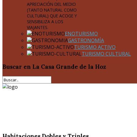
APRECIACIÓN DEL MEDIO
(TANTO NATURAL COMO
CULTURAL) QUE ACOGE Y
SENSIBILIZA A LOS
VIAJANTES.
ENOTURISMO
GASTRONOMÍA
TURISMO ACTIVO
TURISMO CULTURAL
Buscar
en La Casa Grande de la Hoz
Habitaciones Dobles y Triples