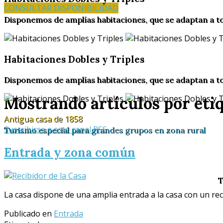
CONSULTAR DISPONIBILIDAD
Disponemos de amplías habitaciones, que se adaptan a t
Habitaciones Dobles y Triples
Disponemos de amplías habitaciones, que se adaptan a t
Mostrando artículos por etiq
Antigua casa de 1858
Suscribirse a este canal RSS
Turismo especial para grandes grupos en zona rural
Entrada y zona común
T
La casa dispone de una amplia entrada a la casa con un reci
Publicado en
Entrada