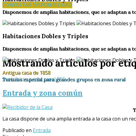
CONSULTAR DISPONIBILIDAD
Disponemos de amplías habitaciones, que se adaptan a t
Habitaciones Dobles y Triples
Disponemos de amplías habitaciones, que se adaptan a t
Mostrando artículos por eti
Antigua casa de 1858
Suscribirse a este canal RSS
Turismo especial para grandes grupos en zona rural
Entrada y zona común
T
La casa dispone de una amplia entrada a la casa con un reci
Publicado en
Entrada