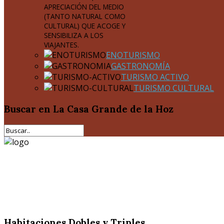
APRECIACIÓN DEL MEDIO
(TANTO NATURAL COMO
CULTURAL) QUE ACOGE Y
SENSIBILIZA A LOS
VIAJANTES.
ENOTURISMO
GASTRONOMÍA
TURISMO ACTIVO
TURISMO CULTURAL
Buscar
en La Casa Grande de la Hoz
Habitaciones Dobles y Triples