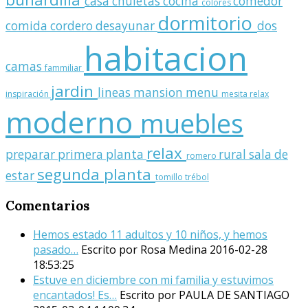
casa
chuletas
cocina
comedor
colores
dormitorio
comida
cordero
desayunar
dos
habitacion
camas
fammiliar
jardin
lineas
mansion
menu
inspiración
mesita relax
moderno
muebles
relax
preparar
primera planta
rural
sala de
romero
segunda planta
estar
tomillo
trébol
Comentarios
Hemos estado 11 adultos y 10 niños, y hemos
pasado…
Escrito por Rosa Medina
2016-02-28
18:53:25
Estuve en diciembre con mi familia y estuvimos
encantados! Es…
Escrito por PAULA DE SANTIAGO