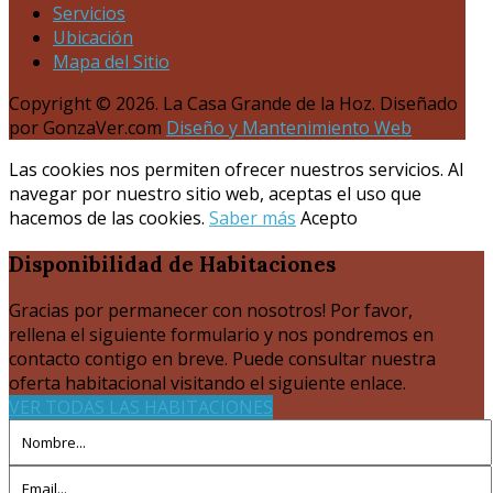
Servicios
Ubicación
Mapa del Sitio
Copyright © 2026. La Casa Grande de la Hoz. Diseñado
por GonzaVer.com
Diseño y Mantenimiento Web
Las cookies nos permiten ofrecer nuestros servicios. Al
navegar por nuestro sitio web, aceptas el uso que
hacemos de las cookies.
Saber más
Acepto
Disponibilidad
de Habitaciones
Gracias por permanecer con nosotros! Por favor,
rellena el siguiente formulario y nos pondremos en
contacto contigo en breve. Puede consultar nuestra
oferta habitacional visitando el siguiente enlace.
VER TODAS LAS HABITACIONES