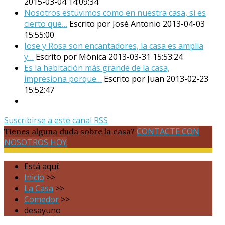
2015-03-04 14:09:34
Nosotros estuvimos como en nuestra casa, si es
cierto que…
Escrito por José Antonio
2013-04-03
15:55:00
Jose y Rosa son encantadores, la casa es amplia
y…
Escrito por Mónica
2013-03-31 15:53:24
Es la habitación más grande de la casa,
impresiona porque…
Escrito por Juan
2013-02-23
15:52:47
Suscribirse a este canal RSS
CONTACTE CON
Tienes alguna duda sobre la casa?
NOSOTROS HOY
Está aquí:
Inicio
>>
La Casa
>>
Comedor
>>
desayuno