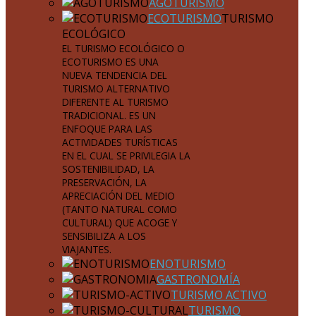
AGOTURISMO
ECOTURISMO
TURISMO
ECOLÓGICO
EL TURISMO ECOLÓGICO O
ECOTURISMO ES UNA
NUEVA TENDENCIA DEL
TURISMO ALTERNATIVO
DIFERENTE AL TURISMO
TRADICIONAL. ES UN
ENFOQUE PARA LAS
ACTIVIDADES TURÍSTICAS
EN EL CUAL SE PRIVILEGIA LA
SOSTENIBILIDAD, LA
PRESERVACIÓN, LA
APRECIACIÓN DEL MEDIO
(TANTO NATURAL COMO
CULTURAL) QUE ACOGE Y
SENSIBILIZA A LOS
VIAJANTES.
ENOTURISMO
GASTRONOMÍA
TURISMO ACTIVO
TURISMO