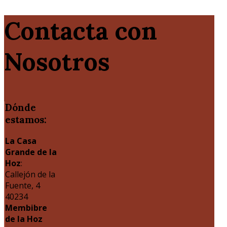
Contacta con
Nosotros
Dónde
estamos:
La Casa
Grande de la
Hoz
:
Callejón de la
Fuente, 4
40234
Membibre
de la Hoz