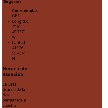
(Segovia)
Coordenadas
GPS
:
Longitud:
4° 5'
45.737"
W
Latitud:
41° 26'
59.434"
N
Horario
de
Atención
La Casa
Grande de la
Hoz
permanece a
vuestra