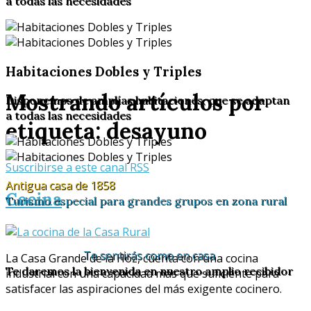
a todas las necesidades
Habitaciones Dobles y Triples
Mostrando artículos por
Disponemos de amplías habitaciones, que se adaptan
a todas las necesidades
etiqueta: desayuno
Suscribirse a este canal RSS
Antigua casa de 1858
Cocina
Turismo especial para grandes grupos en zona rural
Te sentirás como en casa
La Casa Grande de la Hoz, cuenta con una cocina
Te daremos la bienvenida en nuestro amplio recibidor
industrial con una capacidad más que suficiente para
satisfacer las aspiraciones del más exigente cocinero.