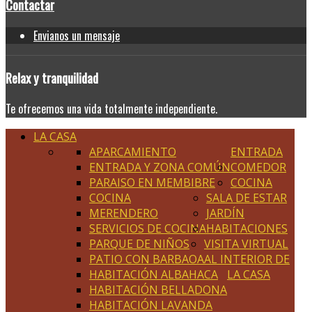
Contactar
Envianos un mensaje
Relax
y tranquilidad
Te ofrecemos una vida totalmente independiente.
LA CASA
APARCAMIENTO
ENTRADA
ENTRADA Y ZONA COMÚN
COMEDOR
PARAISO EN MEMBIBRE
COCINA
COCINA
SALA DE ESTAR
MERENDERO
JARDÍN
SERVICIOS DE COCINA
HABITACIONES
PARQUE DE NIÑOS
VISITA VIRTUAL
PATIO CON BARBAOA
AL INTERIOR DE
HABITACIÓN ALBAHACA
LA CASA
HABITACIÓN BELLADONA
HABITACIÓN LAVANDA