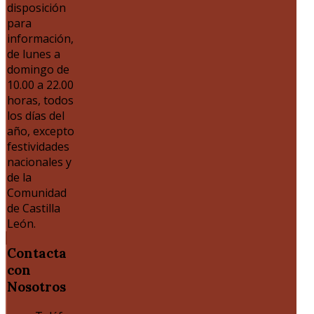
disposición
para
información,
de lunes a
domingo de
10.00 a 22.00
horas, todos
los días del
año, excepto
festividades
nacionales y
de la
Comunidad
de Castilla
León.
Contacta
con
Nosotros