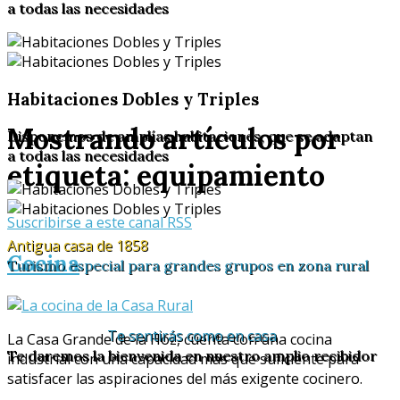
a todas las necesidades
Habitaciones Dobles y Triples
Mostrando artículos por
Disponemos de amplías habitaciones, que se adaptan
a todas las necesidades
etiqueta: equipamiento
Suscribirse a este canal RSS
Antigua casa de 1858
Cocina
Turismo especial para grandes grupos en zona rural
Te sentirás como en casa
La Casa Grande de la Hoz, cuenta con una cocina
Te daremos la bienvenida en nuestro amplio recibidor
industrial con una capacidad más que suficiente para
satisfacer las aspiraciones del más exigente cocinero.