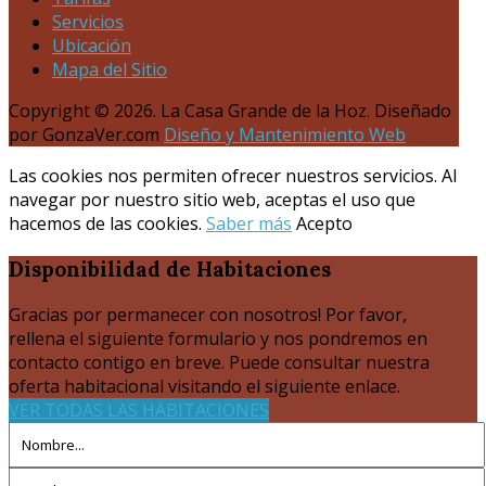
Servicios
Ubicación
Mapa del Sitio
Copyright © 2026. La Casa Grande de la Hoz. Diseñado
por GonzaVer.com
Diseño y Mantenimiento Web
Las cookies nos permiten ofrecer nuestros servicios. Al
navegar por nuestro sitio web, aceptas el uso que
hacemos de las cookies.
Saber más
Acepto
Disponibilidad
de Habitaciones
Gracias por permanecer con nosotros! Por favor,
rellena el siguiente formulario y nos pondremos en
contacto contigo en breve. Puede consultar nuestra
oferta habitacional visitando el siguiente enlace.
VER TODAS LAS HABITACIONES