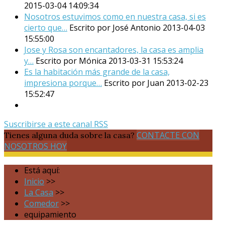
2015-03-04 14:09:34
Nosotros estuvimos como en nuestra casa, si es
cierto que…
Escrito por José Antonio
2013-04-03
15:55:00
Jose y Rosa son encantadores, la casa es amplia
y…
Escrito por Mónica
2013-03-31 15:53:24
Es la habitación más grande de la casa,
impresiona porque…
Escrito por Juan
2013-02-23
15:52:47
Suscribirse a este canal RSS
CONTACTE CON
Tienes alguna duda sobre la casa?
NOSOTROS HOY
Está aquí:
Inicio
>>
La Casa
>>
Comedor
>>
equipamiento