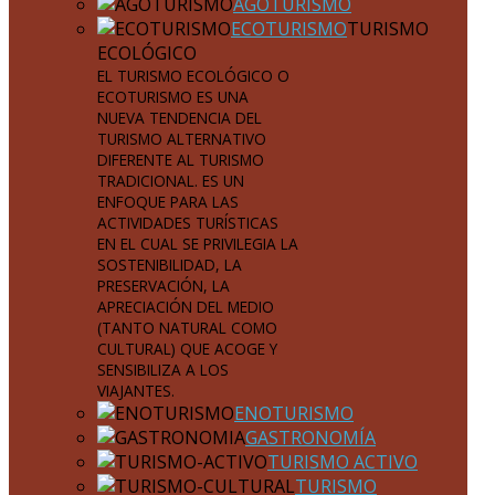
AGOTURISMO
ECOTURISMO
TURISMO
ECOLÓGICO
EL TURISMO ECOLÓGICO O
ECOTURISMO ES UNA
NUEVA TENDENCIA DEL
TURISMO ALTERNATIVO
DIFERENTE AL TURISMO
TRADICIONAL. ES UN
ENFOQUE PARA LAS
ACTIVIDADES TURÍSTICAS
EN EL CUAL SE PRIVILEGIA LA
SOSTENIBILIDAD, LA
PRESERVACIÓN, LA
APRECIACIÓN DEL MEDIO
(TANTO NATURAL COMO
CULTURAL) QUE ACOGE Y
SENSIBILIZA A LOS
VIAJANTES.
ENOTURISMO
GASTRONOMÍA
TURISMO ACTIVO
TURISMO