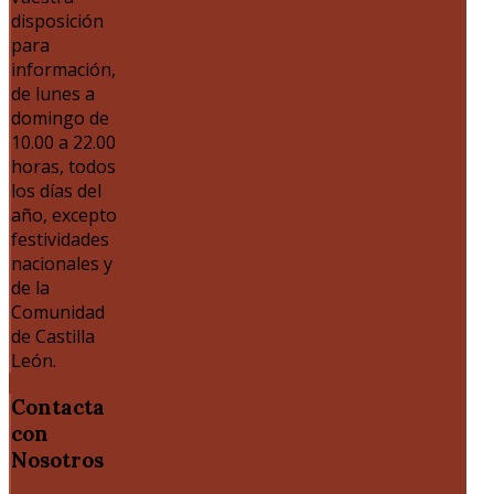
disposición
para
información,
de lunes a
domingo de
10.00 a 22.00
horas, todos
los días del
año, excepto
festividades
nacionales y
de la
Comunidad
de Castilla
León.
Contacta
con
Nosotros