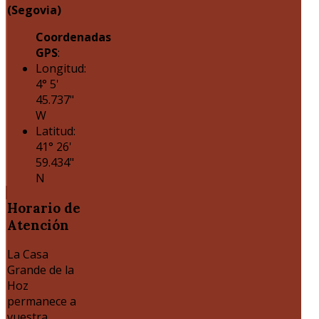
(Segovia)
Coordenadas
GPS
:
Longitud:
4° 5'
45.737"
W
Latitud:
41° 26'
59.434"
N
Horario
de
Atención
La Casa
Grande de la
Hoz
permanece a
vuestra