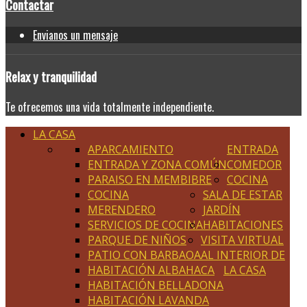
Contactar
Envianos un mensaje
Relax
y tranquilidad
Te ofrecemos una vida totalmente independiente.
LA CASA
APARCAMIENTO
ENTRADA
ENTRADA Y ZONA COMÚN
COMEDOR
PARAISO EN MEMBIBRE
COCINA
COCINA
SALA DE ESTAR
MERENDERO
JARDÍN
SERVICIOS DE COCINA
HABITACIONES
PARQUE DE NIÑOS
VISITA VIRTUAL
PATIO CON BARBAOA
AL INTERIOR DE
HABITACIÓN ALBAHACA
LA CASA
HABITACIÓN BELLADONA
HABITACIÓN LAVANDA