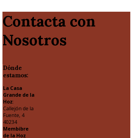
Contacta con
Nosotros
Dónde
estamos:
La Casa
Grande de la
Hoz
:
Callejón de la
Fuente, 4
40234
Membibre
de la Hoz