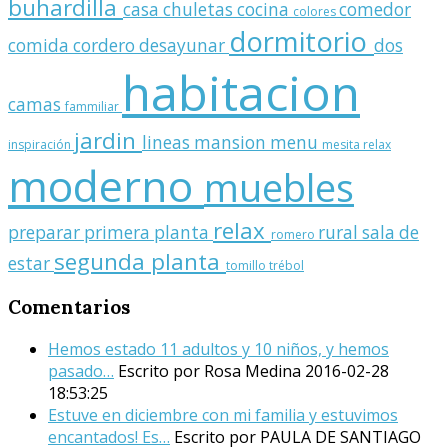
buhardilla
casa
chuletas
cocina
comedor
colores
dormitorio
comida
cordero
desayunar
dos
habitacion
camas
fammiliar
jardin
lineas
mansion
menu
inspiración
mesita relax
moderno
muebles
relax
preparar
primera planta
rural
sala de
romero
segunda planta
estar
tomillo
trébol
Comentarios
Hemos estado 11 adultos y 10 niños, y hemos
pasado…
Escrito por Rosa Medina
2016-02-28
18:53:25
Estuve en diciembre con mi familia y estuvimos
encantados! Es…
Escrito por PAULA DE SANTIAGO